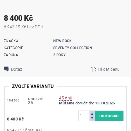
8 400 Kč
6 942,15 Kč bez DPH
ZNAČKA
NEW ROCK
KATEGORIE
SEVENTY COLLECTION
ZÁRUKA
2 ROKY
Dotaz
Hlídat cenu
ZVOLTE VARIANTU
45 dnů
dám.vel.:
11935/36
36
Můžeme doručit do:
13.10.2026
8 400 Kč
6 942,15 Kč bez DPH