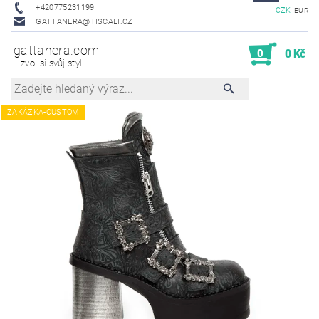
+420775231199
CZK
EUR
GATTANERA@TISCALI.CZ
gattanera.com
0
0 Kč
...zvol si svůj styl...!!!
ZAKÁZKA-CUSTOM