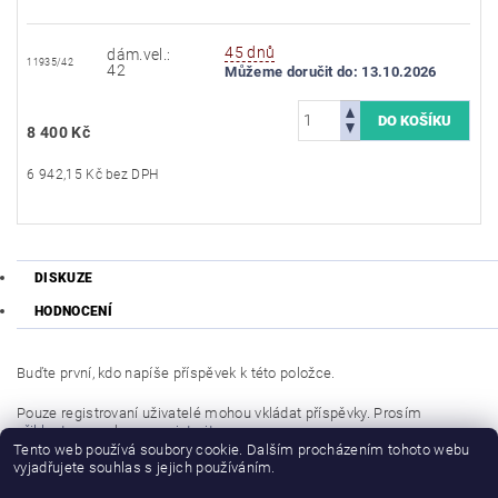
45 dnů
dám.vel.:
11935/42
42
Můžeme doručit do:
13.10.2026
8 400 Kč
6 942,15 Kč bez DPH
DISKUZE
HODNOCENÍ
Buďte první, kdo napíše příspěvek k této položce.
Pouze registrovaní uživatelé mohou vkládat příspěvky. Prosím
přihlaste se
nebo se
registrujte
.
Tento web používá soubory cookie. Dalším procházením tohoto webu
vyjadřujete souhlas s jejich používáním.
Buďte první, kdo napíše příspěvek k této položce.