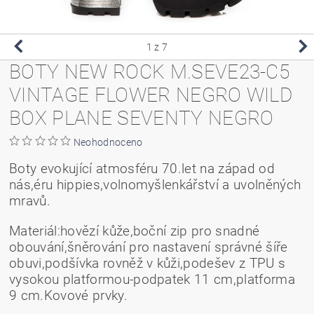
1
z 7
BOTY NEW ROCK M.SEVE23-C5
VINTAGE FLOWER NEGRO WILD
BOX PLANE SEVENTY NEGRO
Neohodnoceno
Boty evokující atmosféru 70.let na západ od
nás,éru hippies,volnomyšlenkářství a uvolněných
mravů.
Materiál:hovězí kůže,boční zip pro snadné
obouvání,šněrování pro nastavení správné šíře
obuvi,podšívka rovněž v kůži,podešev z TPU s
vysokou platformou-podpatek 11 cm,platforma
9 cm.Kovové prvky.