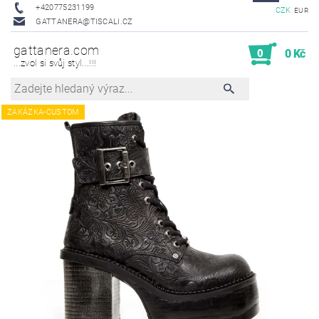
+420775231199
CZK
EUR
GATTANERA@TISCALI.CZ
gattanera.com
0
0 Kč
...zvol si svůj styl...!!!
ZAKÁZKA-CUSTOM