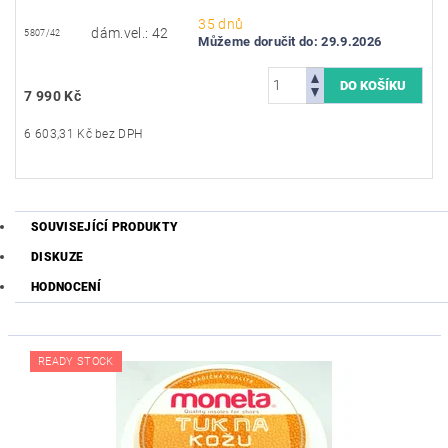
35 dnů
dám.vel.: 42
5807/42
Můžeme doručit do:
29.9.2026
7 990 Kč
6 603,31 Kč bez DPH
SOUVISEJÍCÍ PRODUKTY
DISKUZE
HODNOCENÍ
READY STOCK