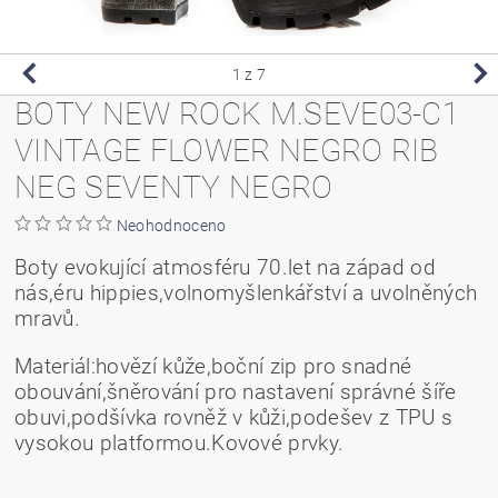
1
z 7
BOTY NEW ROCK M.SEVE03-C1
VINTAGE FLOWER NEGRO RIB
NEG SEVENTY NEGRO
Neohodnoceno
Boty evokující atmosféru 70.let na západ od
nás,éru hippies,volnomyšlenkářství a uvolněných
mravů.
Materiál:hovězí kůže,boční zip pro snadné
obouvání,šněrování pro nastavení správné šíře
obuvi,podšívka rovněž v kůži,podešev z TPU s
vysokou platformou.Kovové prvky.