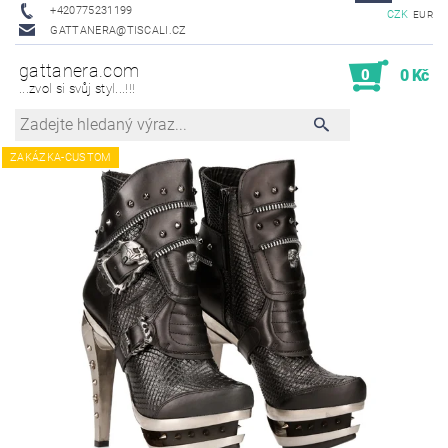
+420775231199
CZK
EUR
GATTANERA@TISCALI.CZ
gattanera.com
0
0 Kč
...zvol si svůj styl...!!!
ZAKÁZKA-CUSTOM