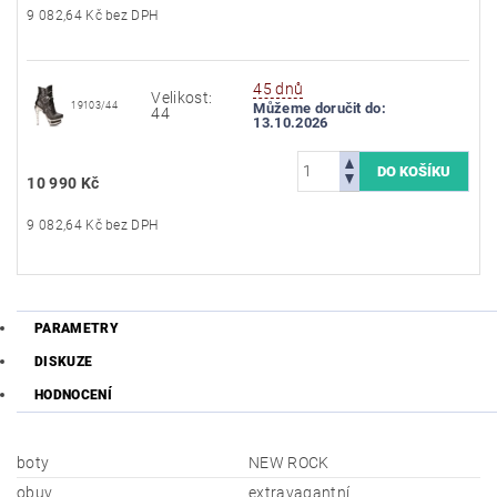
9 082,64 Kč bez DPH
45 dnů
Velikost:
19103/44
Můžeme doručit do:
44
13.10.2026
10 990 Kč
9 082,64 Kč bez DPH
PARAMETRY
DISKUZE
HODNOCENÍ
boty
NEW ROCK
obuv
extravagantní