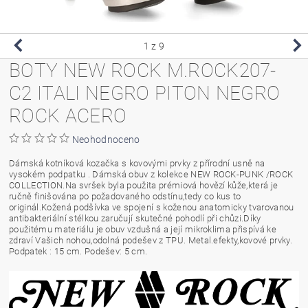
1
z 9
BOTY NEW ROCK M.ROCK207-
C2 ITALI NEGRO PITON NEGRO
ROCK ACERO
Neohodnoceno
Dámská kotníková kozačka s kovovými prvky z přírodní usně na
vysokém podpatku . Dámská obuv z kolekce NEW ROCK-PUNK /ROCK
COLLECTION.Na svršek byla použita prémiová hovězí kůže,která je
ručně finišována po požadovaného odstínu,tedy co kus to
originál.Kožená podšívka ve spojení s koženou anatomicky tvarovanou
antibakteriální stélkou zaručují skutečné pohodlí při chůzi.Díky
použitému materiálu je obuv vzdušná a její mikroklima přispívá ke
zdraví Vašich nohou,odolná podešev z TPU. Metal.efekty,kovové prvky.
Podpatek : 15 cm. Podešev: 5 cm.