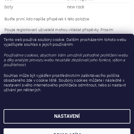
boty
new rock
Buďte první, kdo napíše příspěvek k této položce.
Pouze registrovaní uživatelé mohou vkládat příspěvky. Prosím
přihlaste se
nebo se
registrujte
.
Tento web používá soubory cookie. Dalším procházením tohoto webu
vyjadřujete souhlas s jejich používáním.
Buďte první, kdo napíše příspěvek k této položce.
Používáme cookies, abychom Vám umožnili pohodlné prohlížení webu
Přidat hodnocení
a díky analýze provozu webu neustále zlepšovali jeho funkce, výkon a
použitelnost.
Souhlas může být vyjádřen prostřednictvím zaškrtávacího políčka
obsaženého zde v cookie liště. Soubory cookies můžete i následně v
nastavení svého internetového prohlížeče odmítnout, nebo si nastavit
užívání jen některých.
NASTAVENÍ
2026 © gattanera.com, všechna práva vyhrazena