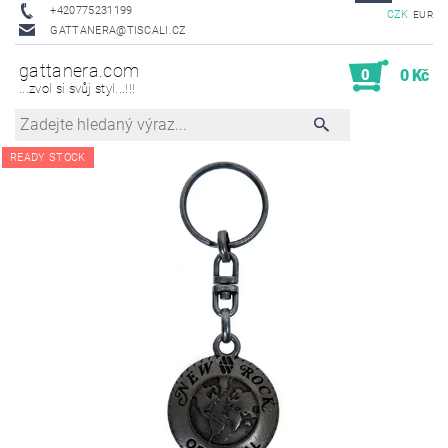
+420775231199
CZK
EUR
GATTANERA@TISCALI.CZ
gattanera.com
0
0 Kč
...zvol si svůj styl...!!!
READY STOCK