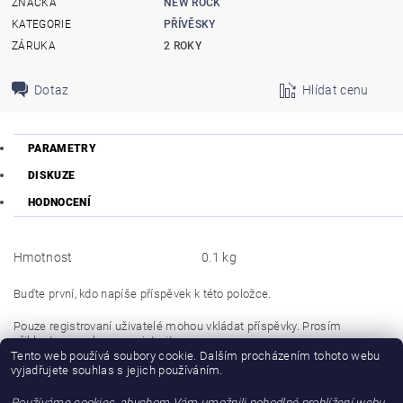
ZNAČKA
NEW ROCK
KATEGORIE
PŘÍVĚSKY
ZÁRUKA
2 ROKY
Dotaz
Hlídat cenu
PARAMETRY
DISKUZE
HODNOCENÍ
Hmotnost
0.1 kg
Buďte první, kdo napíše příspěvek k této položce.
Pouze registrovaní uživatelé mohou vkládat příspěvky. Prosím
přihlaste se
nebo se
registrujte
.
Tento web používá soubory cookie. Dalším procházením tohoto webu
vyjadřujete souhlas s jejich používáním.
Buďte první, kdo napíše příspěvek k této položce.
Používáme cookies, abychom Vám umožnili pohodlné prohlížení webu