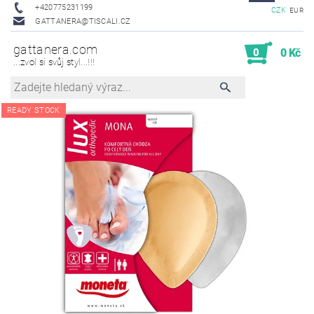
+420775231199
CZK
EUR
GATTANERA@TISCALI.CZ
gattanera.com
0
0 Kč
...zvol si svůj styl...!!!
READY STOCK