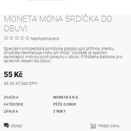
MONETA MONA SRDÍČKA DO
OBUVI
Neohodnoceno
Speciální ortopedická pomůcka podporující příčnou klenbu
chodidla.Neomezuje nohu při chůzi. Výrobek je opatřen
samolepicí vrstvou proti posunu v obuvi. Přiložena šablona pro
správné vlepení do obuvi.
55 Kč
45,45 Kč bez DPH
ZNAČKA
MONETA S.R.O.
KATEGORIE
PÉČE O OBUV
ZÁRUKA
2 ROKY
Dotaz
Hlídat cenu