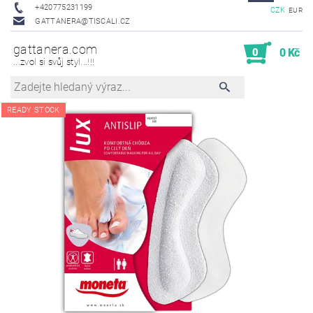
+420775231199
CZK
EUR
GATTANERA@TISCALI.CZ
gattanera.com
0
0 Kč
...zvol si svůj styl...!!!
READY STOCK