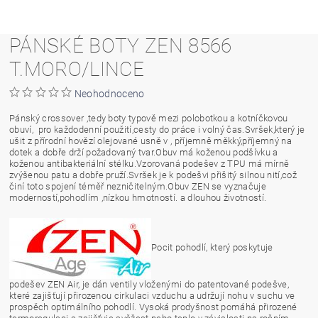
PÁNSKÉ BOTY ZEN 8566
T.MORO/LINCE
Neohodnoceno
Pánský crossover ,tedy boty typově mezi polobotkou a kotníčkovou
obuví, pro každodenní použití,cesty do práce i volný čas.Svršek,který je
ušit z přírodní hovězí olejované usně v , příjemně měkký,příjemný na
dotek a dobře drží požadovaný tvar.Obuv má koženou podšívku a
koženou antibakteriální stélku.Vzorovaná podešev z TPU má mírně
zvýšenou patu a dobře pruží.Svršek je k podešvi přišitý silnou nití,což
činí toto spojení téměř nezničitelným.Obuv ZEN se vyznačuje
moderností,pohodlím ,nízkou hmotností. a dlouhou životností.
Pocit pohodlí, který poskytuje
podešev ZEN Air, je dán ventily vloženými do patentované podešve,
které zajišťují přirozenou cirkulaci vzduchu a udržují nohu v suchu ve
prospěch optimálního pohodlí. Vysoká prodyšnost pomáhá přirozené