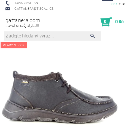
+420775231199
CZK
EUR
GATTANERA@TISCALI.CZ
gattanera.com
0
0 Kč
...zvol si svůj styl...!!!
READY STOCK