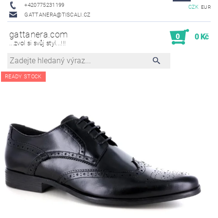
+420775231199
CZK
EUR
GATTANERA@TISCALI.CZ
gattanera.com
0
0 Kč
...zvol si svůj styl...!!!
READY STOCK