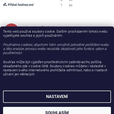
Přidat hodnocení
1
0x
Jaroslav Drobný
JD
Tento web používá soubory cookie. Dalším procházením tohoto webu
|
26.5.2025
vyjadřujete souhlas s jejich používáním.
S produktem ,s jeho kvalitou jsem spokojen,ale dodací lhůta příliš
Používáme cookies, abychom Vám umožnili pohodlné prohlížení webu
dlouhá!
a díky analýze provozu webu neustále zlepšovali jeho funkce, výkon a
použitelnost.
Souhlas může být vyjádřen prostřednictvím zaškrtávacího políčka
obsaženého zde v cookie liště. Soubory cookies můžete i následně v
nastavení svého internetového prohlížeče odmítnout, nebo si nastavit
užívání jen některých.
NASTAVENÍ
2026 © gattanera.com, všechna práva vyhrazena
Vytvořil Shoptet
SOUHLASÍM