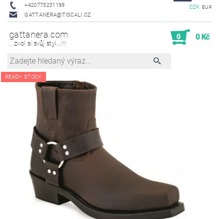
+420775231199
CZK
EUR
GATTANERA@TISCALI.CZ
gattanera.com
0
0 Kč
...zvol si svůj styl...!!!
READY STOCK