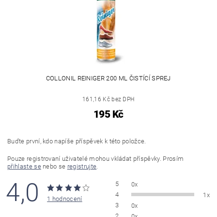
COLLONIL REINIGER 200 ML ČISTÍCÍ SPREJ
161,16 Kč bez DPH
195 Kč
Buďte první, kdo napíše příspěvek k této položce.
Pouze registrovaní uživatelé mohou vkládat příspěvky. Prosím
přihlaste se
nebo se
registrujte
.
4,0
5
0x
4
1x
1 hodnocení
3
0x
2
0x