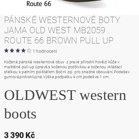
PÁNSKÉ WESTERNOVÉ BOTY
JAMA OLD WEST MB2059
ROUTE 66 BROWN PULL UP
1 hodnocení
Kožená pánská westernová obuv z pravé přírodní hovězí kůže v
maštěné pull-up úpravě,s koženou podšívkou a koženou vkládací
stélkou s patním polštářem.Boční zip pro snadné obouvání.Podešev
gumová,protiskluzná.Výška podpatku 4 cm,podešve 1 cm.
OLDWEST western
boots
3 390 Kč