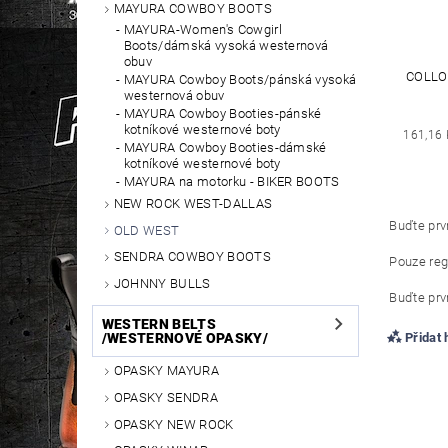
MAYURA COWBOY BOOTS
MAYURA-Women's Cowgirl
Boots/dámská vysoká westernová
obuv
COLLO
MAYURA Cowboy Boots/pánská vysoká
westernová obuv
MAYURA Cowboy Booties-pánské
kotníkové westernové boty
161,16 
MAYURA Cowboy Booties-dámské
kotníkové westernové boty
MAYURA na motorku - BIKER BOOTS
NEW ROCK WEST-DALLAS
Buďte prvn
OLD WEST
SENDRA COWBOY BOOTS
Pouze reg
JOHNNY BULLS
Buďte prvn
WESTERN BELTS
/WESTERNOVÉ OPASKY/
Přidat
OPASKY MAYURA
OPASKY SENDRA
OPASKY NEW ROCK