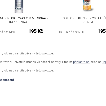
NIL SPECIAL WAX 200 ML SPRAY-
COLLONIL REINIGER 200 ML ČI
IMPREGNACE
SPREJ
195 Kč
195
Kč bez DPH
161,16 Kč bez DPH
í, kdo napíše příspěvek k této položce.
istrovaní uživatelé mohou vkládat příspěvky. Prosím
přihlaste se
nebo se
re
í, kdo napíše příspěvek k této položce.
 hodnocení