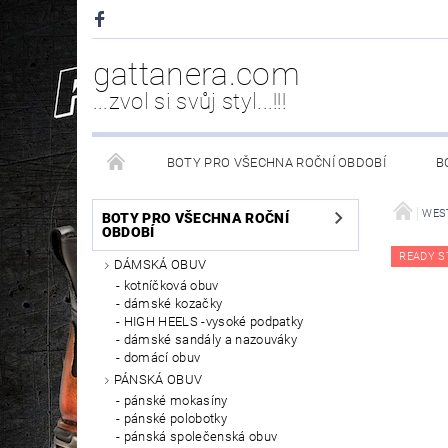
gattanera.com
...zvol si svůj styl...!!!
BOTY PRO VŠECHNA ROČNÍ OBDOBÍ
B
NEW ROCK DOPLŇKY/NÁHRADNÍ DÍLY
WESTER
WES
BOTY PRO VŠECHNA ROČNÍ
OBDOBÍ
READY S
DÁMSKÁ OBUV
PÉČE O OBUV
kotníčková obuv
dámské kozačky
HIGH HEELS -vysoké podpatky
dámské sandály a nazouváky
domácí obuv
PÁNSKÁ OBUV
pánské mokasíny
pánské polobotky
pánská společenská obuv