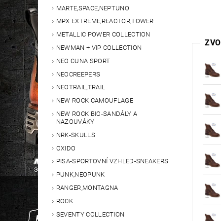
MARTE,SPACE,NEPTUNO
MPX EXTREME,REACTOR,TOWER
METALLIC POWER COLLECTION
ZVO
NEWMAN + VIP COLLECTION
NEO CUNA SPORT
NEOCREEPERS
NEOTRAIL,TRAIL
NEW ROCK CAMOUFLAGE
NEW ROCK BIO-SANDÁLY A
NAZOUVÁKY
NRK-SKULLS
OXIDO
PISA-SPORTOVNÍ VZHLED-SNEAKERS
PUNK,NEOPUNK
RANGER,MONTAGNA
ROCK
SEVENTY COLLECTION