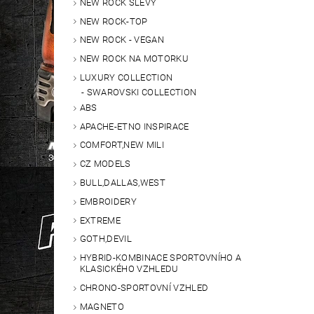
NEW ROCK SLEVY
NEW ROCK-TOP
NEW ROCK - VEGAN
NEW ROCK NA MOTORKU
LUXURY COLLECTION
SWAROVSKI COLLECTION
ABS
APACHE-ETNO INSPIRACE
COMFORT,NEW MILI
CZ MODELS
BULL,DALLAS,WEST
EMBROIDERY
EXTREME
GOTH,DEVIL
HYBRID-KOMBINACE SPORTOVNÍHO A
KLASICKÉHO VZHLEDU
CHRONO-SPORTOVNÍ VZHLED
MAGNETO