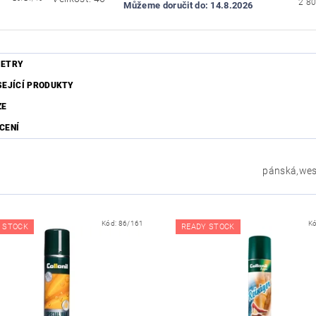
Můžeme doručit do:
14.8.2026
ETRY
SEJÍCÍ PRODUKTY
ZE
CENÍ
pánská,wes
Kód:
86/161
K
 STOCK
READY STOCK