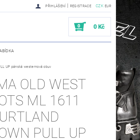
|
CZK
PŘIHLÁŠENÍ
REGISTRACE
EUR
0
0 Kč
ABÍDKA
L UP pánská westernová obuv
TY SENDRA-SENDRA HANDMADE BIKER BOOTS
MA OLD WEST
OTS ML 1611
URTLAND
OWN PULL UP