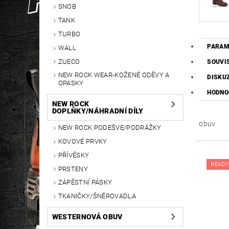
SNOB
TANK
TURBO
PARAM
WALL
ZUECO
SOUVI
NEW ROCK WEAR-KOŽENÉ ODĚVY A
DISKU
OPASKY
HODNO
NEW ROCK
DOPLŇKY/NÁHRADNÍ DÍLY
obuv
NEW ROCK PODEŠVE/PODRÁŽKY
KOVOVÉ PRVKY
PŘÍVĚSKY
READY
PRSTENY
ZÁPĚSTNÍ PÁSKY
TKANIČKY/ŠNĚROVADLA
WESTERNOVÁ OBUV