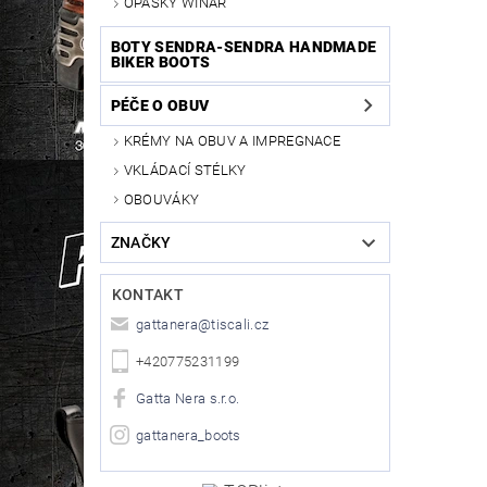
OPASKY WINAR
BOTY SENDRA-SENDRA HANDMADE
BIKER BOOTS
PÉČE O OBUV
KRÉMY NA OBUV A IMPREGNACE
VKLÁDACÍ STÉLKY
OBOUVÁKY
ZNAČKY
KONTAKT
gattanera
@
tiscali.cz
+420775231199
Gatta Nera s.r.o.
gattanera_boots