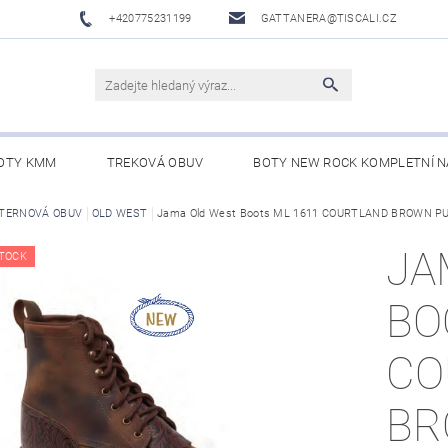
+420775231199
GATTANERA@TISCALI.CZ
OTY KMM
TREKOVÁ OBUV
BOTY NEW ROCK KOMPLETNÍ N
NOVÁ OBUV
TERNOVÁ OBUV
OLD WEST
WESTERN BELTS /WESTERNOVÉ OPASKY/
Jama Old West Boots ML 1611 COURTLAND BROWN PUL
BO
JA
TOCK
BO
CO
BR