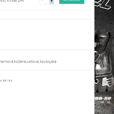
2 809,92 Kč bez DPH
ternová,kožená,usňová,kovbojská
ód:
86/164