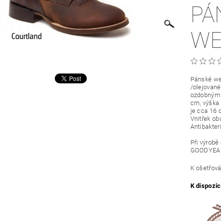
PÁ
WE
Pánské wes
/olejovan
ozdobným 
cm, výška 
je cca 16 
Vnitřek ob
Antibakte
Při výrobě
GOODYEA
K ošetřová
K dispozic