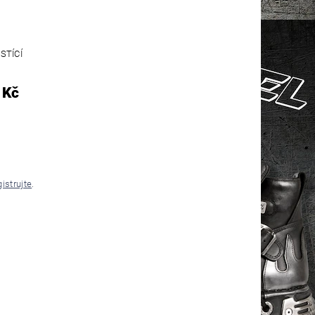
STÍCÍ
 Kč
gistrujte
.