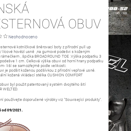
NSKÁ
STERNOVÁ OBUV
Neohodnoceno
ternové kotníčkové šněrovací boty z přírodní pull up
é/ lícové hovězí usně ,na gumové podešvi s koženým
rámečkem , špička BROADROUND TOE .Výška podpatku 3
podešve 1 cm. Celková výška obuvi od horní hrany podpatku
cm- liší se samozřejmě podle velikosti.
uvi je podšit koženou podšívkou z přírodní vepřové usně.
riální kožená vkládací stélka CUSHION COMFORT
 obuvi byl použit patentovaný systém dvojitého šití
R WELTED.
ní používejte doporučené výrobky viz "Související produkty".
i od 09/2021.