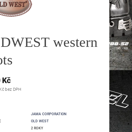
DWEST western
ots
 Kč
2 809,92 Kč bez DPH
JAMA CORPORATION
E
OLD WEST
2 ROKY