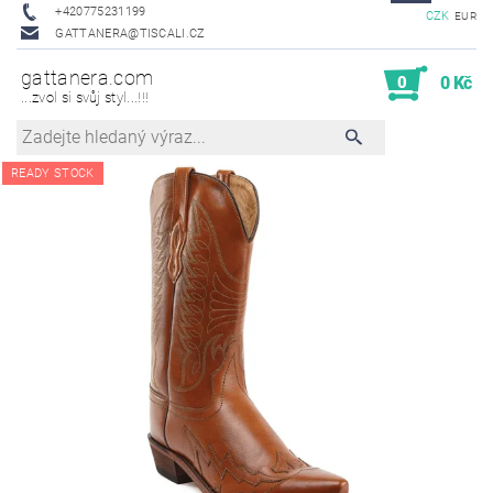
+420775231199
CZK
EUR
GATTANERA@TISCALI.CZ
gattanera.com
0
0 Kč
...zvol si svůj styl...!!!
READY STOCK