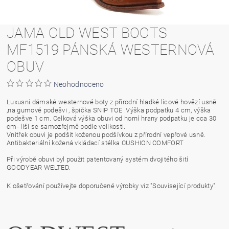
JAMA OLD WEST BOOTS
MF1519 PÁNSKÁ WESTERNOVÁ
OBUV
Neohodnoceno
Luxusní dámské westernové boty z přírodní hladké lícové hovězí usně
,na gumové podešvi , špička SNIP TOE .Výška podpatku 4 cm, výška
podešve 1 cm. Celková výška obuvi od horní hrany podpatku je cca 30
cm- liší se samozřejmě podle velikosti.
Vnitřek obuvi je podšit koženou podšívkou z přírodní vepřové usně.
Antibakteriální kožená vkládací stélka CUSHION COMFORT
Při výrobě obuvi byl použit patentovaný systém dvojitého šití
GOODYEAR WELTED.
K ošetřování používejte doporučené výrobky viz "Související produkty".