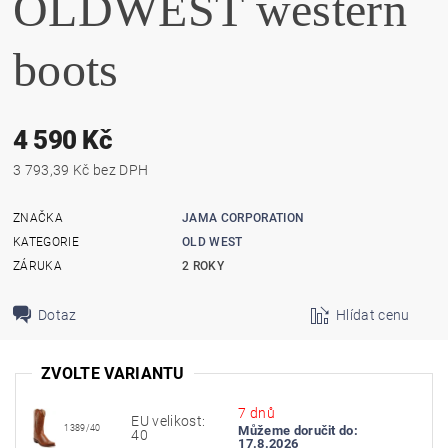
OLDWEST western
boots
4 590 Kč
3 793,39 Kč bez DPH
ZNAČKA
JAMA CORPORATION
KATEGORIE
OLD WEST
ZÁRUKA
2 ROKY
Dotaz
Hlídat cenu
ZVOLTE VARIANTU
7 dnů
EU velikost:
1389/40
Můžeme doručit do:
40
17.8.2026