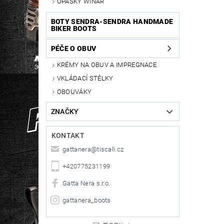
OPASKY WINAR
BOTY SENDRA-SENDRA HANDMADE
BIKER BOOTS
PÉČE O OBUV
KRÉMY NA OBUV A IMPREGNACE
VKLÁDACÍ STÉLKY
OBOUVÁKY
ZNAČKY
KONTAKT
gattanera
@
tiscali.cz
+420775231199
Gatta Nera s.r.o.
gattanera_boots