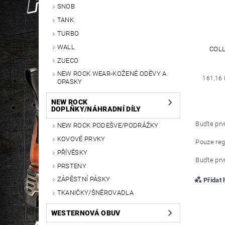
SNOB
TANK
TURBO
WALL
COLL
ZUECO
NEW ROCK WEAR-KOŽENÉ ODĚVY A
161,16 
OPASKY
NEW ROCK
DOPLŇKY/NÁHRADNÍ DÍLY
Buďte prvn
NEW ROCK PODEŠVE/PODRÁŽKY
KOVOVÉ PRVKY
Pouze reg
PŘÍVĚSKY
Buďte prvn
PRSTENY
ZÁPĚSTNÍ PÁSKY
Přidat
TKANIČKY/ŠNĚROVADLA
WESTERNOVÁ OBUV