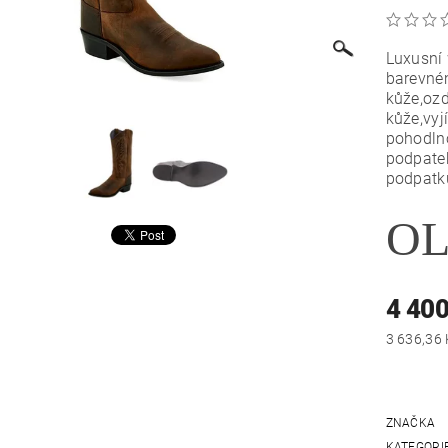
Luxusní
barevném
kůže,ozd
kůže,vyj
pohodln
podpate
podpatk
O
4 400
ZNAČKA
KATEGORI