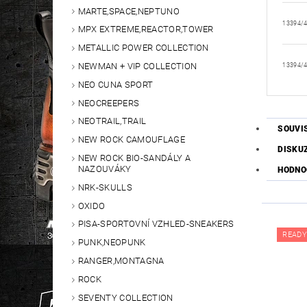
MARTE,SPACE,NEPTUNO
13394/
MPX EXTREME,REACTOR,TOWER
METALLIC POWER COLLECTION
NEWMAN + VIP COLLECTION
13394/
NEO CUNA SPORT
NEOCREEPERS
NEOTRAIL,TRAIL
SOUVI
NEW ROCK CAMOUFLAGE
DISKU
NEW ROCK BIO-SANDÁLY A
NAZOUVÁKY
HODNO
NRK-SKULLS
OXIDO
PISA-SPORTOVNÍ VZHLED-SNEAKERS
READY
PUNK,NEOPUNK
RANGER,MONTAGNA
ROCK
SEVENTY COLLECTION