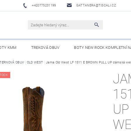
+420775231199
GATTANERA@TISCALI.CZ
OTY KMM
TREKOVÁ OBUV
BOTY NEW ROCK KOMPLETNÍ N
NOVÁ OBUV
TERNOVÁ OBUV
OLD WEST
WESTERN BELTS /WESTERNOVÉ OPASKY/
Jama Old West LF 1511 E BROWN PULL UP dámská wes
BO
JA
TOCK
15
UP
WE