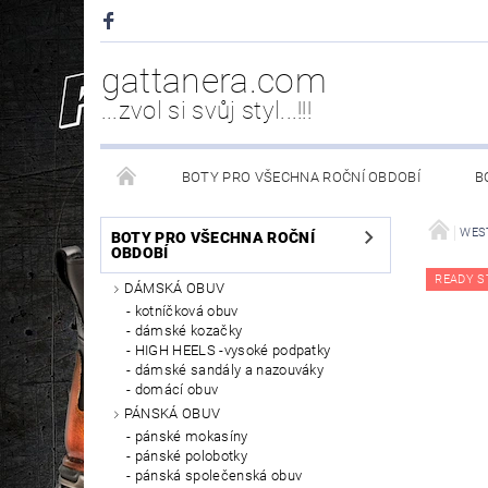
gattanera.com
...zvol si svůj styl...!!!
BOTY PRO VŠECHNA ROČNÍ OBDOBÍ
B
NEW ROCK DOPLŇKY/NÁHRADNÍ DÍLY
WESTER
WES
BOTY PRO VŠECHNA ROČNÍ
OBDOBÍ
READY S
DÁMSKÁ OBUV
PÉČE O OBUV
kotníčková obuv
dámské kozačky
HIGH HEELS -vysoké podpatky
dámské sandály a nazouváky
domácí obuv
PÁNSKÁ OBUV
pánské mokasíny
pánské polobotky
pánská společenská obuv