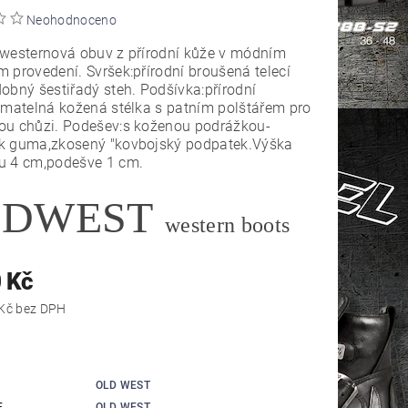
Neohodnoceno
 westernová obuv z přírodní kůže v módním
 provedení. Svršek:přírodní broušená telecí
obný šestiřadý steh. Podšívka:přírodní
ímatelná kožená stélka s patním polštářem pro
ou chůzi. Podešev:s koženou podrážkou-
k guma,zkosený "kovbojský podpatek.Výška
u 4 cm,podešve 1 cm.
LDWEST
western boots
 Kč
3 636,36 Kč bez DPH
OLD WEST
E
OLD WEST