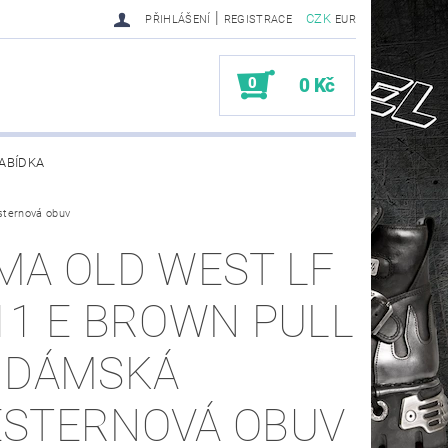
|
CZK
PŘIHLÁŠENÍ
REGISTRACE
EUR
0
0 Kč
ABÍDKA
ternová obuv
TY SENDRA-SENDRA HANDMADE BIKER BOOTS
MA OLD WEST LF
11 E BROWN PULL
 DÁMSKÁ
STERNOVÁ OBUV