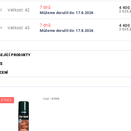
7 dnů
4 400
Velikost: 42
42
Můžeme doručit do:
17.8.2026
7 dnů
4 400
Velikost: 43
43
Můžeme doručit do:
17.8.2026
SEJÍCÍ PRODUKTY
ZE
CENÍ
Kód:
18566
 STOCK