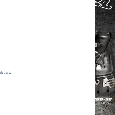
gistrujte
.