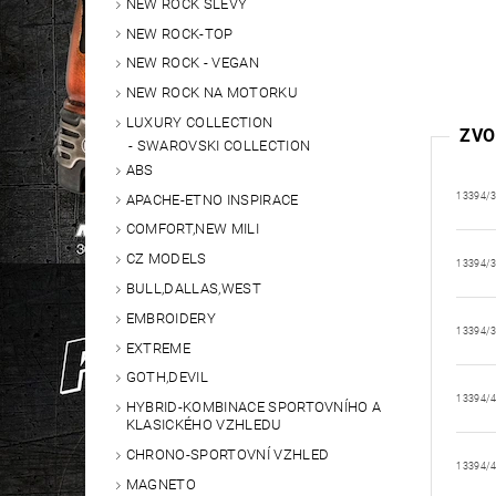
NEW ROCK SLEVY
NEW ROCK-TOP
NEW ROCK - VEGAN
NEW ROCK NA MOTORKU
LUXURY COLLECTION
ZVO
SWAROVSKI COLLECTION
ABS
13394/
APACHE-ETNO INSPIRACE
COMFORT,NEW MILI
CZ MODELS
13394/
BULL,DALLAS,WEST
EMBROIDERY
13394/
EXTREME
GOTH,DEVIL
13394/
HYBRID-KOMBINACE SPORTOVNÍHO A
KLASICKÉHO VZHLEDU
CHRONO-SPORTOVNÍ VZHLED
13394/
MAGNETO