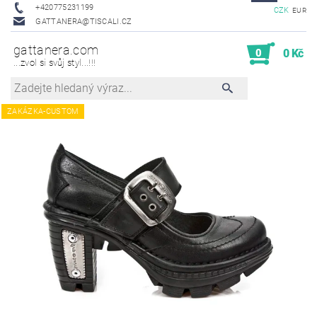
+420775231199
CZK
EUR
GATTANERA@TISCALI.CZ
gattanera.com
0
0 Kč
...zvol si svůj styl...!!!
ZAKÁZKA-CUSTOM