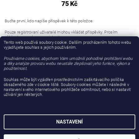
75 Kč
Buďte první, kdo napíše příspěvek k této položce.
Pouze registrovaní uživatelé mohou vkládat příspěvky. Prosím
přihlaste se
nebo se
registrujte
.
Tento web používá soubory cookie. Dalším procházením tohoto webu
vyjadřujete souhlas s jejich používáním.
Buďte první, kdo napíše příspěvek k této položce.
Používáme cookies, abychom Vám umožnili pohodlné prohlížení webu
Přidat hodnocení
a díky analýze provozu webu neustále zlepšovali jeho funkce, výkon a
použitelnost.
Souhlas může být vyjádřen prostřednictvím zaškrtávacího políčka
obsaženého zde v cookie liště. Soubory cookies můžete i následně v
nastavení svého internetového prohlížeče odmítnout, nebo si nastavit
užívání jen některých.
NASTAVENÍ
2026 © gattanera.com, všechna práva vyhrazena