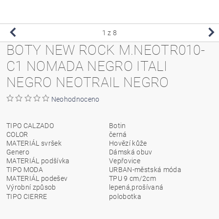
1
z 8
BOTY NEW ROCK M.NEOTR010-
C1 NOMADA NEGRO ITALI
NEGRO NEOTRAIL NEGRO
Neohodnoceno
TIPO CALZADO
Botin
COLOR
černá
MATERIÁL svršek
Hovězí kůže
Genero
Dámská obuv
MATERIÁL podšívka
Vepřovice
TIPO MODA
URBAN-městská móda
MATERIÁL podešev
TPU 9 cm/2cm
Výrobní způsob
lepená,prošívaná
TIPO CIERRE
polobotka