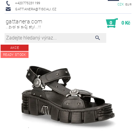
+420775231199
CZK
EUR
GATTANERA@TISCALI.CZ
gattanera.com
0
0 Kč
...zvol si svůj styl...!!!
AKCE
READY STOCK