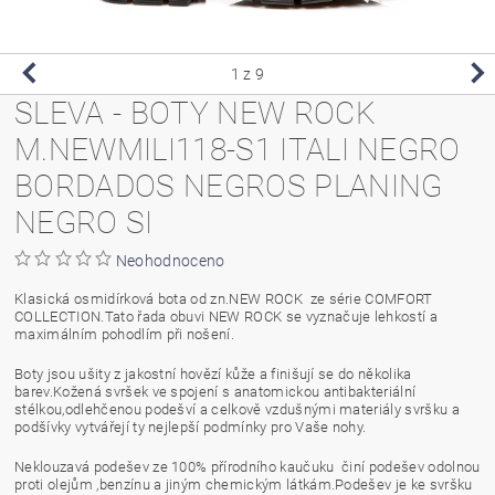
1
z 9
SLEVA - BOTY NEW ROCK
M.NEWMILI118-S1 ITALI NEGRO
BORDADOS NEGROS PLANING
NEGRO SI
Neohodnoceno
Klasická osmidírková bota od zn.NEW ROCK ze série COMFORT
COLLECTION.Tato řada obuvi NEW ROCK se vyznačuje lehkostí a
maximálním pohodlím při nošení.
Boty jsou ušity z jakostní hovězí kůže a finišují se do několika
barev.Kožená svršek ve spojení s anatomickou antibakteriální
stélkou,odlehčenou podešví a celkově vzdušnými materiály svršku a
podšívky vytvářejí ty nejlepší podmínky pro Vaše nohy.
Neklouzavá podešev ze 100% přírodního kaučuku činí podešev odolnou
proti olejům ,benzínu a jiným chemickým látkám.Podešev je ke svršku