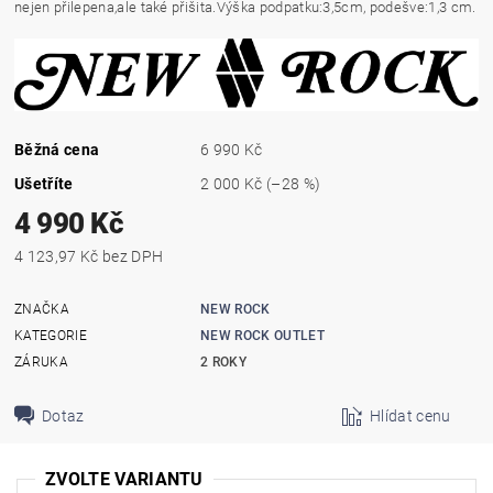
nejen přilepena,ale také přišita.Výška podpatku:3,5cm, podešve:1,3 cm.
Běžná cena
6 990 Kč
Ušetříte
2 000 Kč
(–28 %)
4 990 Kč
4 123,97 Kč bez DPH
ZNAČKA
NEW ROCK
KATEGORIE
NEW ROCK OUTLET
ZÁRUKA
2 ROKY
Dotaz
Hlídat cenu
ZVOLTE VARIANTU