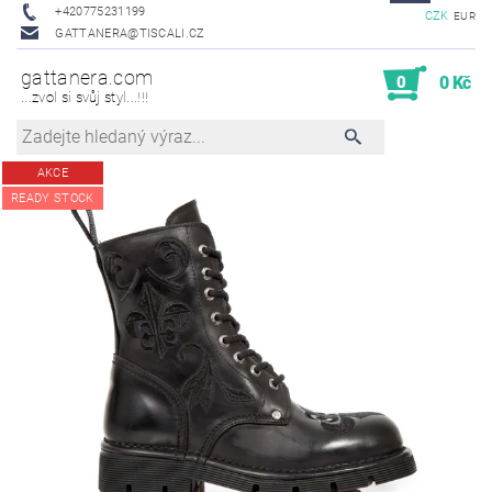
+420775231199
CZK
EUR
GATTANERA@TISCALI.CZ
gattanera.com
0
0 Kč
...zvol si svůj styl...!!!
AKCE
READY STOCK