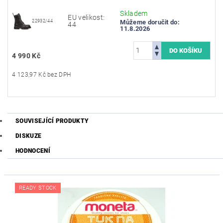
Skladem
EU velikost:
22932/44
Můžeme doručit do:
44
11.8.2026
4 990 Kč
4 123,97 Kč bez DPH
SOUVISEJÍCÍ PRODUKTY
DISKUZE
HODNOCENÍ
READY STOCK