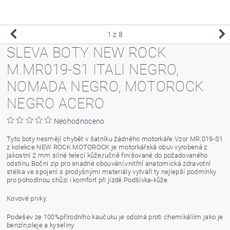
1
z 8
SLEVA BOTY NEW ROCK
M.MR019-S1 ITALI NEGRO,
NOMADA NEGRO, MOTOROCK
NEGRO ACERO
Neohodnoceno
Tyto boty nesmějí chybět v šatníku žádného motorkáře.Vzor MR.019-S1
z kolekce NEW ROCK MOTOROCK je motorkářská obuv vyrobená z
jakostní 2 mm silné telecí kůže,ručně finišované do požadovaného
odstínu.Boční zip pro snadné obouvání,vnitřní anatomická zdravotní
stélka ve spojení s prodyšnými materiály vytváří ty nejlepší podmínky
pro pohodlnou chůzi i komfort při jízdě.Podšívka-kůže.
Kovové prvky.
Podešev ze 100%přírodního kaučuku je odolná proti chemikáliím jako je
benzín,oleje a kyseliny.