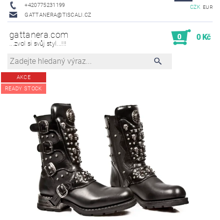
+420775231199
CZK
EUR
GATTANERA@TISCALI.CZ
gattanera.com
0
0 Kč
...zvol si svůj styl...!!!
AKCE
READY STOCK