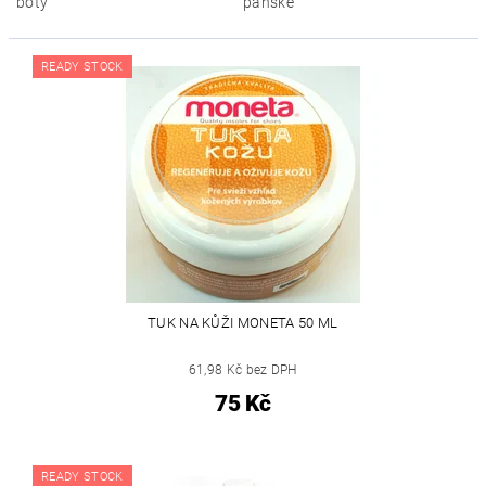
boty
pánské
READY STOCK
TUK NA KŮŽI MONETA 50 ML
61,98 Kč bez DPH
75 Kč
READY STOCK