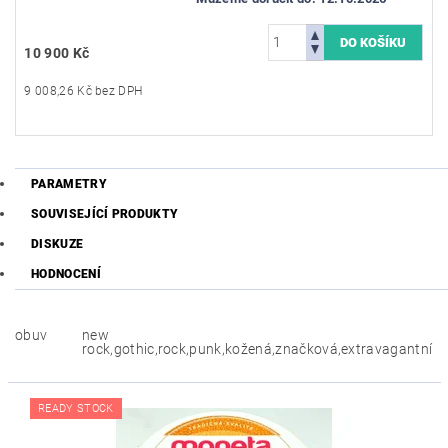
10 900 Kč
9 008,26 Kč bez DPH
PARAMETRY
SOUVISEJÍCÍ PRODUKTY
DISKUZE
HODNOCENÍ
obuv
new
rock,gothic,rock,punk,kožená,značková,extravagantní
READY STOCK