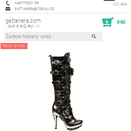
+420775231199
CZK
EUR
GATTANERA@TISCALI.CZ
gattanera.com
0
0 Kč
...zvol si svůj styl...!!!
READY STOCK