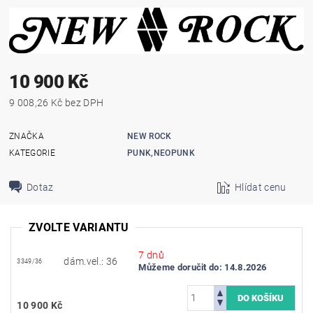
10 900 Kč
9 008,26 Kč bez DPH
ZNAČKA
NEW ROCK
KATEGORIE
PUNK,NEOPUNK
Dotaz
Hlídat cenu
ZVOLTE VARIANTU
7 dnů
dám.vel.: 36
3349/36
Můžeme doručit do:
14.8.2026
10 900 Kč