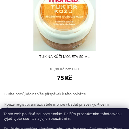
TUK NA KŮŽI MONETA 50 ML
61,98 Kč bez DPH
75 Kč
Buďte první, kdo napíše příspěvek k této položce.
Pouze registrovaní uživatelé mohou vkládat příspěvky. Prosím
přihlaste se
nebo se
registrujte
.
Tento web používá soubory cookie. Dalším procházením tohoto webu
vyjadřujete souhlas s jejich používáním.
Buďte první, kdo napíše příspěvek k této položce.
Používáme cookies, abychom Vám umožnili pohodlné prohlížení webu