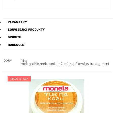
PARAMETRY
SOUVISEJÍCÍ PRODUKTY
DISKUZE
HODNOCENÍ
obuv
new
rock,gothic,rock,punk,kožená,značková,extravagantní
READY STOCK