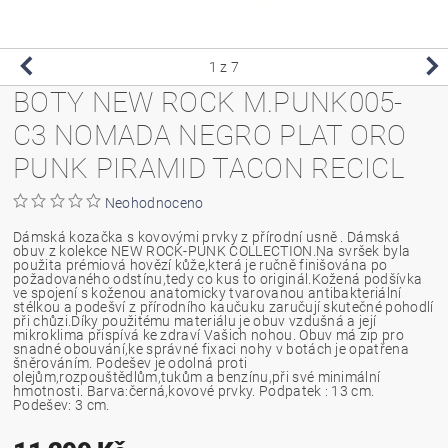
1
z 7
BOTY NEW ROCK M.PUNK005-
C3 NOMADA NEGRO PLAT ORO
PUNK PIRAMID TACON RECICL
Neohodnoceno
Dámská kozačka s kovovými prvky z přírodní usně . Dámská
obuv z kolekce NEW ROCK-PUNK COLLECTION.Na svršek byla
použita prémiová hovězí kůže,která je ručně finišována po
požadovaného odstínu,tedy co kus to originál.Kožená podšívka
ve spojení s koženou anatomicky tvarovanou antibakteriální
stélkou a podešví z přírodního kaučuku zaručují skutečné pohodlí
při chůzi.Díky použitému materiálu je obuv vzdušná a její
mikroklima přispívá ke zdraví Vašich nohou. Obuv má zip pro
snadné obouvání,ke správné fixaci nohy v botách je opatřena
šněrováním. Podešev je odolná proti
olejům,rozpouštědlům,tukům a benzínu,při své minimální
hmotnosti. Barva:černá,kovové prvky. Podpatek : 13 cm.
Podešev: 3 cm.