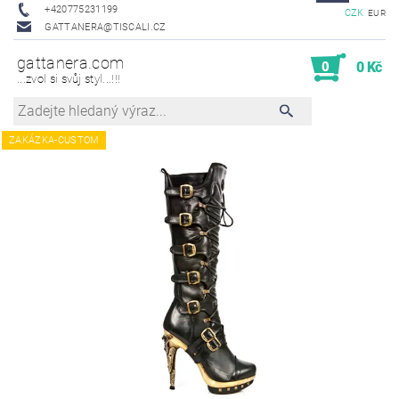
+420775231199
CZK
EUR
GATTANERA@TISCALI.CZ
gattanera.com
0
0 Kč
...zvol si svůj styl...!!!
ZAKÁZKA-CUSTOM