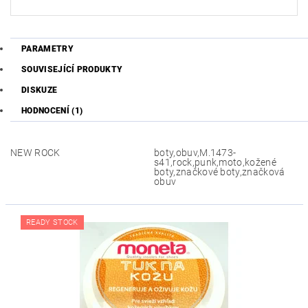
PARAMETRY
SOUVISEJÍCÍ PRODUKTY
DISKUZE
HODNOCENÍ (1)
NEW ROCK
boty,obuv,M.1473-
s41,rock,punk,moto,kožené
boty,značkové boty,značková
obuv
READY STOCK