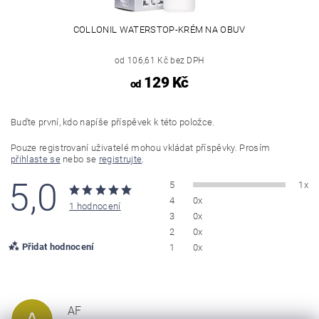
COLLONIL WATERSTOP-KRÉM NA OBUV
od 106,61 Kč bez DPH
129 Kč
od
Buďte první, kdo napíše příspěvek k této položce.
Pouze registrovaní uživatelé mohou vkládat příspěvky. Prosím
přihlaste se
nebo se
registrujte
.
5,0
5
1x
4
0x
1 hodnocení
3
0x
2
0x
Přidat hodnocení
1
0x
AF