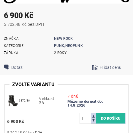
6 900 Kč
5 702,48 Kč bez DPH
ZNAČKA
NEW ROCK
KATEGORIE
PUNK,NEOPUNK
ZÁRUKA
2 ROKY
Dotaz
Hlídat cenu
ZVOLTE VARIANTU
7 dnů
Velikost:
3370/36
Můžeme doručit do:
36
14.8.2026
6 900 Kč
5 702,48 Kč bez DPH