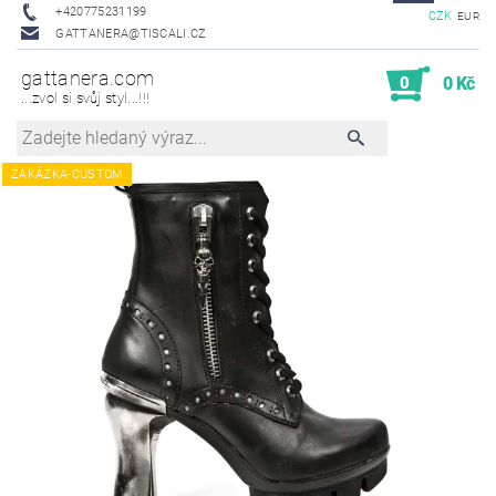
+420775231199
CZK
EUR
GATTANERA@TISCALI.CZ
gattanera.com
0
0 Kč
...zvol si svůj styl...!!!
ZAKÁZKA-CUSTOM