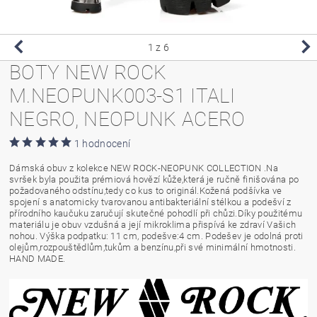
1
z 6
BOTY NEW ROCK
M.NEOPUNK003-S1 ITALI
NEGRO, NEOPUNK ACERO
1 hodnocení
Dámská obuv z kolekce NEW ROCK-NEOPUNK COLLECTION .Na
svršek byla použita prémiová hovězí kůže,která je ručně finišována po
požadovaného odstínu,tedy co kus to originál.Kožená podšívka ve
spojení s anatomicky tvarovanou antibakteriální stélkou a podešví z
přírodního kaučuku zaručují skutečné pohodlí při chůzi.Díky použitému
materiálu je obuv vzdušná a její mikroklima přispívá ke zdraví Vašich
nohou. Výška podpatku: 11 cm, podešve:4 cm. Podešev je odolná proti
olejům,rozpouštědlům,tukům a benzínu,při své minimální hmotnosti.
HAND MADE.