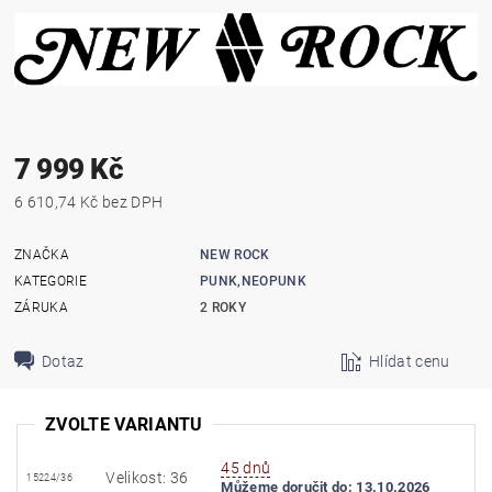
7 999 Kč
6 610,74 Kč bez DPH
ZNAČKA
NEW ROCK
KATEGORIE
PUNK,NEOPUNK
ZÁRUKA
2 ROKY
Dotaz
Hlídat cenu
ZVOLTE VARIANTU
45 dnů
Velikost: 36
15224/36
Můžeme doručit do:
13.10.2026