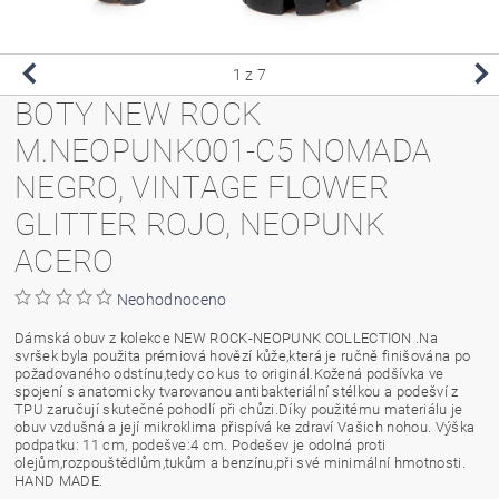
1
z 7
BOTY NEW ROCK
M.NEOPUNK001-C5 NOMADA
NEGRO, VINTAGE FLOWER
GLITTER ROJO, NEOPUNK
ACERO
Neohodnoceno
Dámská obuv z kolekce NEW ROCK-NEOPUNK COLLECTION .Na
svršek byla použita prémiová hovězí kůže,která je ručně finišována po
požadovaného odstínu,tedy co kus to originál.Kožená podšívka ve
spojení s anatomicky tvarovanou antibakteriální stélkou a podešví z
TPU zaručují skutečné pohodlí při chůzi.Díky použitému materiálu je
obuv vzdušná a její mikroklima přispívá ke zdraví Vašich nohou. Výška
podpatku: 11 cm, podešve:4 cm. Podešev je odolná proti
olejům,rozpouštědlům,tukům a benzínu,při své minimální hmotnosti.
HAND MADE.