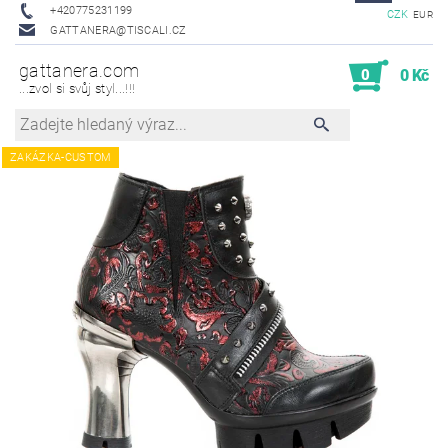
+420775231199
CZK
EUR
GATTANERA@TISCALI.CZ
gattanera.com
0
0 Kč
...zvol si svůj styl...!!!
ZAKÁZKA-CUSTOM