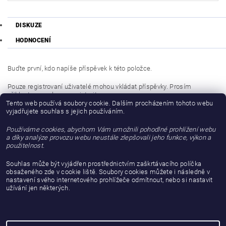
DISKUZE
HODNOCENÍ
Buďte první, kdo napíše příspěvek k této položce.
Pouze registrovaní uživatelé mohou vkládat příspěvky. Prosím
přihlaste se
nebo se
registrujte
.
Tento web používá soubory cookie. Dalším procházením tohoto webu
vyjadřujete souhlas s jejich používáním.
Buďte první, kdo napíše příspěvek k této položce.
Používáme cookies, abychom Vám umožnili pohodlné prohlížení webu
Přidat hodnocení
a díky analýze provozu webu neustále zlepšovali jeho funkce, výkon a
použitelnost.
Souhlas může být vyjádřen prostřednictvím zaškrtávacího políčka
obsaženého zde v cookie liště. Soubory cookies můžete i následně v
nastavení svého internetového prohlížeče odmítnout, nebo si nastavit
užívání jen některých.