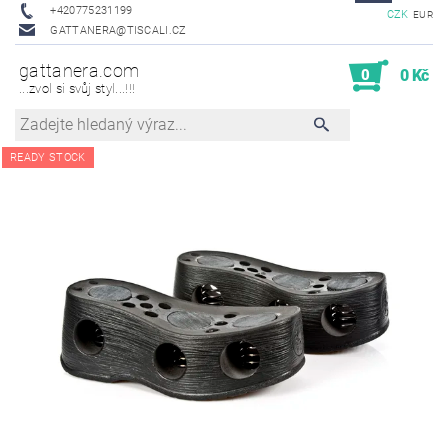
+420775231199
CZK
EUR
GATTANERA@TISCALI.CZ
gattanera.com
0
0 Kč
...zvol si svůj styl...!!!
READY STOCK