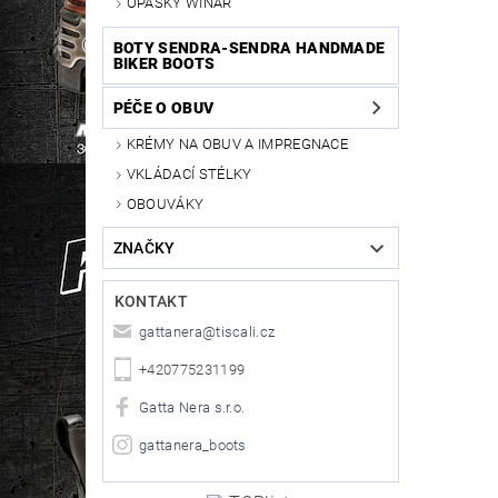
OPASKY WINAR
BOTY SENDRA-SENDRA HANDMADE
BIKER BOOTS
PÉČE O OBUV
KRÉMY NA OBUV A IMPREGNACE
VKLÁDACÍ STÉLKY
OBOUVÁKY
ZNAČKY
KONTAKT
gattanera
@
tiscali.cz
+420775231199
Gatta Nera s.r.o.
gattanera_boots