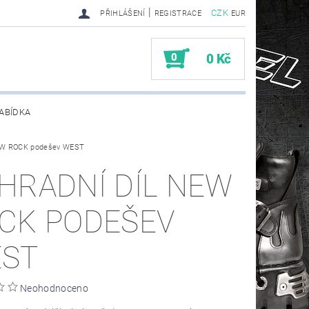
|
CZK
PŘIHLÁŠENÍ
REGISTRACE
EUR
0
0 Kč
ABÍDKA
NEW ROCK podešev WEST
TY SENDRA-SENDRA HANDMADE BIKER BOOTS
HRADNÍ DÍL NEW
CK PODEŠEV
ST
Neohodnoceno