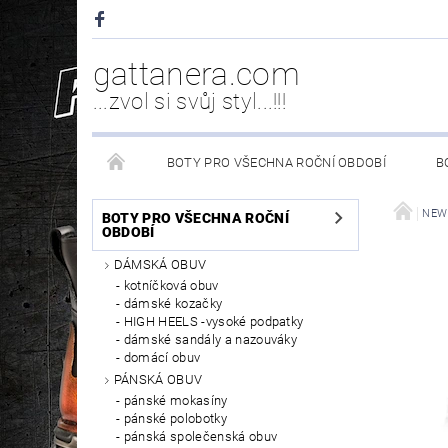
gattanera.com
...zvol si svůj styl...!!!
BOTY PRO VŠECHNA ROČNÍ OBDOBÍ
B
NEW ROCK DOPLŇKY/NÁHRADNÍ DÍLY
WESTER
NEW
BOTY PRO VŠECHNA ROČNÍ
OBDOBÍ
DÁMSKÁ OBUV
PÉČE O OBUV
kotníčková obuv
dámské kozačky
HIGH HEELS -vysoké podpatky
dámské sandály a nazouváky
domácí obuv
PÁNSKÁ OBUV
pánské mokasíny
pánské polobotky
pánská společenská obuv