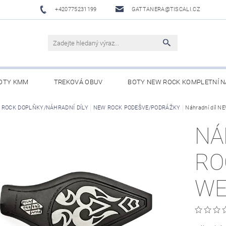
+420775231199
GATTANERA@TISCALI.CZ
OTY KMM
TREKOVÁ OBUV
BOTY NEW ROCK KOMPLETNÍ N
NOVÁ OBUV
 ROCK DOPLŇKY/NÁHRADNÍ DÍLY
WESTERN BELTS /WESTERNOVÉ OPASKY/
NEW ROCK PODEŠVE/PODRÁŽKY
Náhradní díl 
BO
NÁ
RO
WE