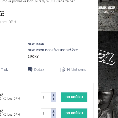
gumová podrážka k obuvi řady WEST.Cena za pár.
Kč
570,25 Kč bez DPH
NEW ROCK
E
NEW ROCK PODEŠVE/PODRÁŽKY
2 ROKY
Tisk
Dotaz
Hlídat cenu
Kč
570,25 Kč bez DPH
Kč
570,25 Kč bez DPH