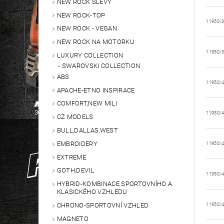
NEW ROCK SLEVY
NEW ROCK-TOP
11950/
NEW ROCK - VEGAN
NEW ROCK NA MOTORKU
11950/
LUXURY COLLECTION
SWAROVSKI COLLECTION
ABS
11950/
APACHE-ETNO INSPIRACE
COMFORT,NEW MILI
11950/
CZ MODELS
BULL,DALLAS,WEST
EMBROIDERY
11950/
EXTREME
GOTH,DEVIL
11950/
HYBRID-KOMBINACE SPORTOVNÍHO A
KLASICKÉHO VZHLEDU
CHRONO-SPORTOVNÍ VZHLED
11950/
MAGNETO