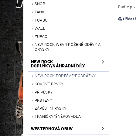
SNOB
Buďte prvn
TANK
Přidat
TURBO
WALL
ZUECO
NEW ROCK WEAR-KOŽENÉ ODĚVY A
OPASKY
NEW ROCK
DOPLŇKY/NÁHRADNÍ DÍLY
NEW ROCK PODEŠVE/PODRÁŽKY
KOVOVÉ PRVKY
PŘÍVĚSKY
PRSTENY
ZÁPĚSTNÍ PÁSKY
TKANIČKY/ŠNĚROVADLA
WESTERNOVÁ OBUV