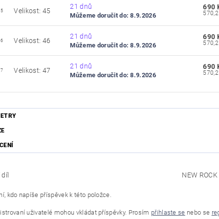
21 dnů
690 
Velikost: 45
45
Můžeme doručit do:
8.9.2026
21 dnů
690 
Velikost: 46
46
Můžeme doručit do:
8.9.2026
21 dnů
690 
Velikost: 47
47
Můžeme doručit do:
8.9.2026
ETRY
ZE
CENÍ
díl
NEW ROCK
í, kdo napíše příspěvek k této položce.
istrovaní uživatelé mohou vkládat příspěvky. Prosím
přihlaste se
nebo se
re