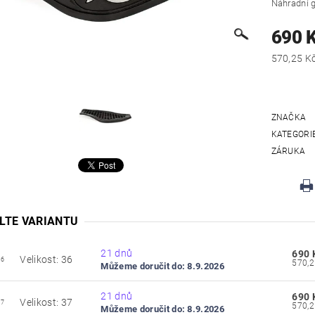
Náhradní 
690 
ZNAČKA
KATEGORI
ZÁRUKA
LTE VARIANTU
21 dnů
690 
Velikost: 36
36
Můžeme doručit do:
8.9.2026
21 dnů
690 
Velikost: 37
37
Můžeme doručit do:
8.9.2026