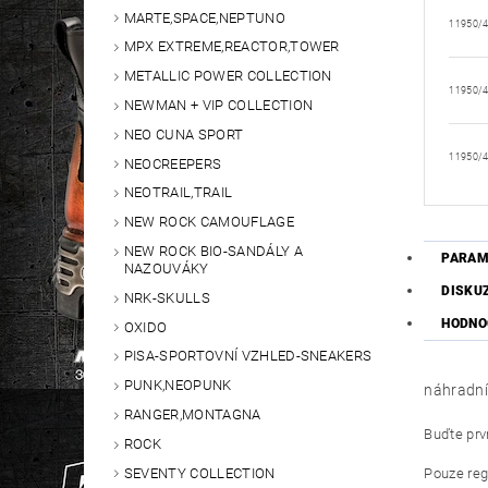
MARTE,SPACE,NEPTUNO
11950/
MPX EXTREME,REACTOR,TOWER
METALLIC POWER COLLECTION
11950/
NEWMAN + VIP COLLECTION
NEO CUNA SPORT
11950/
NEOCREEPERS
NEOTRAIL,TRAIL
NEW ROCK CAMOUFLAGE
NEW ROCK BIO-SANDÁLY A
PARAM
NAZOUVÁKY
DISKU
NRK-SKULLS
HODNO
OXIDO
PISA-SPORTOVNÍ VZHLED-SNEAKERS
PUNK,NEOPUNK
náhradní 
RANGER,MONTAGNA
Buďte prvn
ROCK
SEVENTY COLLECTION
Pouze reg