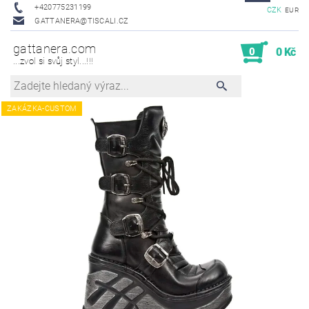
+420775231199
CZK
EUR
GATTANERA@TISCALI.CZ
gattanera.com
0
0 Kč
...zvol si svůj styl...!!!
ZAKÁZKA-CUSTOM