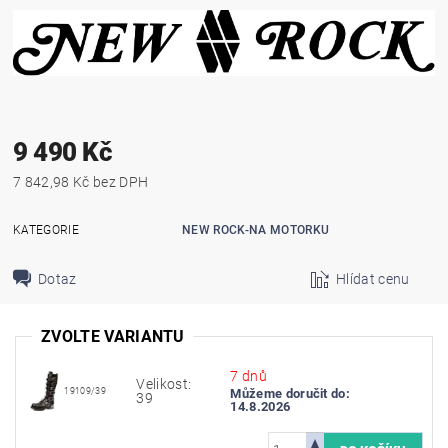
9 490 Kč
7 842,98 Kč bez DPH
KATEGORIE
NEW ROCK-NA MOTORKU
Dotaz
Hlídat cenu
ZVOLTE VARIANTU
7 dnů
Velikost:
19109/39
Můžeme doručit do:
39
14.8.2026