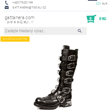
+420775231199
CZK
EUR
GATTANERA@TISCALI.CZ
gattanera.com
0
0 Kč
...zvol si svůj styl...!!!
ZAKÁZKA-CUSTOM