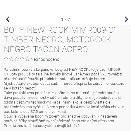
1
z 7
BOTY NEW ROCK M.MR009-C1
TIMBER NEGRO, MOTOROCK
NEGRO TACON ACERO
Neohodnoceno
Parádní motorkářské pánské boty od NEW ROCKu,to je vzor MR009-
C1.Boty jsou ušity ze silné hovězí lícové usně,mají podšívku rovněž z
přírodní usně.Použití přírodních materiálů umožňuje botám
"dýchat",tato skutečnost zásadní měrou přispívá ke zdraví nohou,které
se v botách nepotí.
Také protiskluzná podešev je z přírodního materiálu,přírodní kaučuk
dává podešvím odolnost v oděru i otěru a díky němu je podešev také
odolná běžným technickým kapalinám jako je benzín,nafta,olej
atd.Podešev má výšku 1,8 cm,v podpatku 4 cm.Celková výška obuvi je
pod kolena,cca 37,5 cm dle velikosti.
Obuv je vybavena bočním zipem pro snadné obouvání,k nastavení
správné šířky slouží šněrování,překryté šesti efektními přezkami.
Přesitá zesílená špice,systém dvojitých švů.