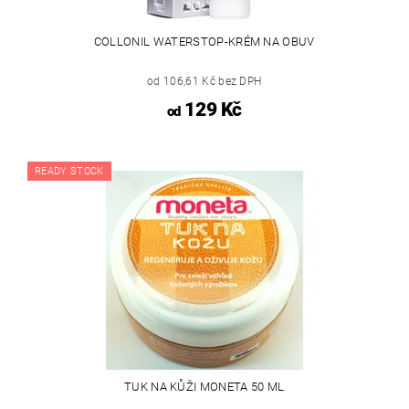
COLLONIL WATERSTOP-KRÉM NA OBUV
od 106,61 Kč bez DPH
129 Kč
od
READY STOCK
TUK NA KŮŽI MONETA 50 ML