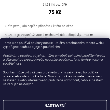
61,98 Kč bez DPH
75 Kč
Buďte první, kdo napíše příspěvek k této položce.
Pouze registrovaní uživatelé mohou vkládat příspěvky. Prosím
přihlaste se
nebo se
registrujte
.
Tento web používá soubory cookie. Dalším procházením tohoto webu
vyjadřujete souhlas s jejich používáním.
Buďte první, kdo napíše příspěvek k této položce.
Používáme cookies, abychom Vám umožnili pohodlné prohlížení webu
Přidat hodnocení
a díky analýze provozu webu neustále zlepšovali jeho funkce, výkon a
použitelnost.
Souhlas může být vyjádřen prostřednictvím zaškrtávacího políčka
obsaženého zde v cookie liště. Soubory cookies můžete i následně v
nastavení svého internetového prohlížeče odmítnout, nebo si nastavit
užívání jen některých.
NASTAVENÍ