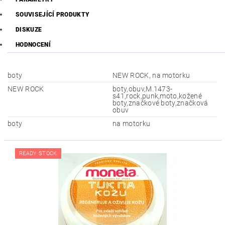
SOUVISEJÍCÍ PRODUKTY
DISKUZE
HODNOCENÍ
boty
NEW ROCK, na motorku
NEW ROCK
boty,obuv,M.1473-
s41,rock,punk,moto,kožené
boty,značkové boty,značková
obuv
boty
na motorku
READY STOCK