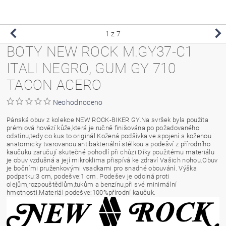
1
z 7
BOTY NEW ROCK M.GY37-C1
ITALI NEGRO, GUM GY 710
TACON ACERO
Neohodnoceno
Pánská obuv z kolekce NEW ROCK-BIKER GY.Na svršek byla použita
prémiová hovězí kůže,která je ručně finišována po požadovaného
odstínu,tedy co kus to originál.Kožená podšívka ve spojení s koženou
anatomicky tvarovanou antibakteriální stélkou a podešví z přírodního
kaučuku zaručují skutečné pohodlí při chůzi.Díky použitému materiálu
je obuv vzdušná a její mikroklima přispívá ke zdraví Vašich nohou.Obuv
je bočními pruženkovými vsadkami pro snadné obouvání. Výška
podpatku:3 cm, podešve:1 cm. Podešev je odolná proti
olejům,rozpouštědlům,tukům a benzínu,při své minimální
hmotnosti.Materiál podešve:100%přírodní kaučuk.