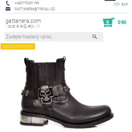
+420775231199
CZK
EUR
GATTANERA@TISCALI.CZ
gattanera.com
0
0 Kč
...zvol si svůj styl...!!!
ZAKÁZKA-CUSTOM