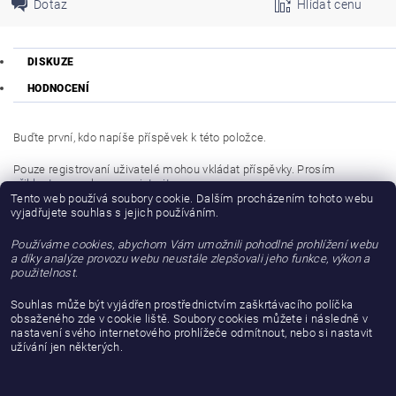
Dotaz
Hlídat cenu
DISKUZE
HODNOCENÍ
Buďte první, kdo napíše příspěvek k této položce.
Pouze registrovaní uživatelé mohou vkládat příspěvky. Prosím
přihlaste se
nebo se
registrujte
.
Tento web používá soubory cookie. Dalším procházením tohoto webu
vyjadřujete souhlas s jejich používáním.
Buďte první, kdo napíše příspěvek k této položce.
Používáme cookies, abychom Vám umožnili pohodlné prohlížení webu
Přidat hodnocení
a díky analýze provozu webu neustále zlepšovali jeho funkce, výkon a
použitelnost.
Souhlas může být vyjádřen prostřednictvím zaškrtávacího políčka
obsaženého zde v cookie liště. Soubory cookies můžete i následně v
nastavení svého internetového prohlížeče odmítnout, nebo si nastavit
užívání jen některých.