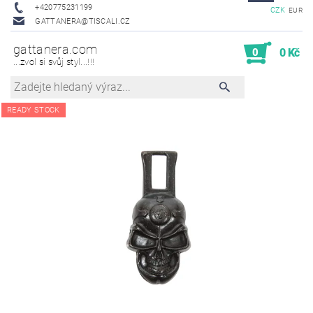
+420775231199
CZK
EUR
GATTANERA@TISCALI.CZ
gattanera.com
0
0 Kč
...zvol si svůj styl...!!!
READY STOCK