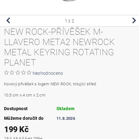
1
z 2
NEW ROCK-PŘÍVĚŠEK M-
LLAVERO META2 NEWROCK
METAL KEYRING ROTATING
PLANET
Neohodnoceno
Kovový přívěšek s logem NEW ROCK, rotující střed.
10,5 cm x 4 cm x 2 cm
Dostupnost
Skladem
Můžeme doručit do
11.8.2026
199 Kč
164,46 Kč bez DPH