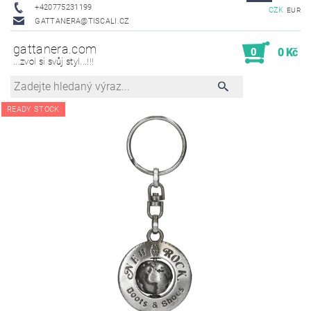
+420775231199
CZK
EUR
GATTANERA@TISCALI.CZ
gattanera.com
0
0 Kč
...zvol si svůj styl...!!!
READY STOCK