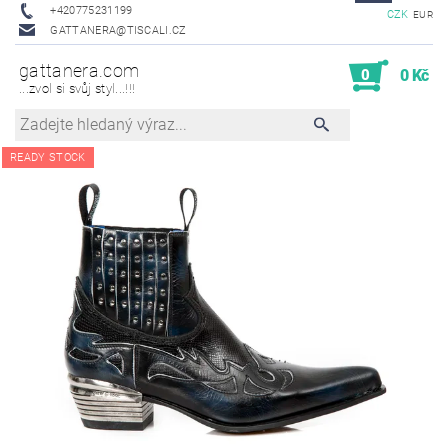
+420775231199
CZK
EUR
GATTANERA@TISCALI.CZ
gattanera.com
0
0 Kč
...zvol si svůj styl...!!!
READY STOCK