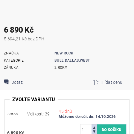
6 890 Kč
5 694,21 Kč bez DPH
ZNAČKA
NEW ROCK
KATEGORIE
BULL,DALLAS,WEST
ZÁRUKA
2 ROKY
Dotaz
Hlídat cenu
ZVOLTE VARIANTU
45 dnů
Velikost: 39
7965/39
Můžeme doručit do:
14.10.2026
6 890 Kč