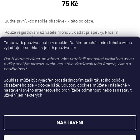
75 Kč
Buďte první, kdo napíše příspěvek k této položce.
Pouze registrovaní uživatelé mohou vkládat příspěvky. Prosím
přihlaste se
nebo se
registrujte
.
Tento web používá soubory cookie. Dalším procházením tohoto webu
vyjadřujete souhlas s jejich používáním.
Buďte první, kdo napíše příspěvek k této položce.
Používáme cookies, abychom Vám umožnili pohodlné prohlížení webu
Přidat hodnocení
a díky analýze provozu webu neustále zlepšovali jeho funkce, výkon a
použitelnost.
Souhlas může být vyjádřen prostřednictvím zaškrtávacího políčka
obsaženého zde v cookie liště. Soubory cookies můžete i následně v
nastavení svého internetového prohlížeče odmítnout, nebo si nastavit
užívání jen některých.
NASTAVENÍ
2026 © gattanera.com, všechna práva vyhrazena