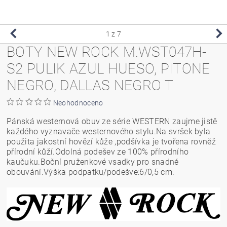
1
z 7
BOTY NEW ROCK M.WST047H-
S2 PULIK AZUL HUESO, PITONE
NEGRO, DALLAS NEGRO T
Neohodnoceno
Pánská westernová obuv ze série WESTERN zaujme jistě
každého vyznavače westernového stylu.Na svršek byla
použita jakostní hovězí kůže ,podšívka je tvořena rovněž
přírodní kůží.Odolná podešev ze 100% přírodního
kaučuku.Boční pruženkové vsadky pro snadné
obouvání.Výška podpatku/podešve:6/0,5 cm.