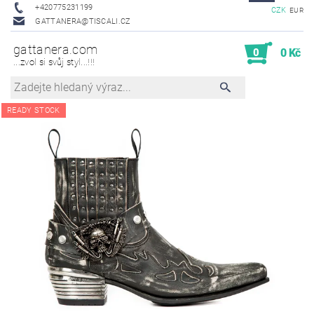
+420775231199
CZK
EUR
GATTANERA@TISCALI.CZ
gattanera.com
0
0 Kč
...zvol si svůj styl...!!!
READY STOCK