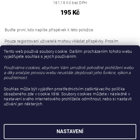
161,16 Kč bez DPH
195 Kč
Buďte první, kdo napíše příspěvek k této položce.
Pouze registrovaní uživatelé mohou vkládat příspěvky. Prosím
přihlaste se
nebo se
registrujte
.
Tento web používá soubory cookie. Dalším procházením tohoto webu
vyjadřujete souhlas s jejich používáním.
Buďte první, kdo napíše příspěvek k této položce.
Používáme cookies, abychom Vám umožnili pohodlné prohlížení webu
Přidat hodnocení
a díky analýze provozu webu neustále zlepšovali jeho funkce, výkon a
použitelnost.
Souhlas může být vyjádřen prostřednictvím zaškrtávacího políčka
obsaženého zde v cookie liště. Soubory cookies můžete i následně v
nastavení svého internetového prohlížeče odmítnout, nebo si nastavit
užívání jen některých.
NASTAVENÍ
2026 © gattanera.com, všechna práva vyhrazena