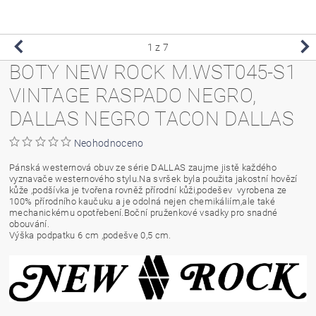
1
z 7
BOTY NEW ROCK M.WST045-S1
VINTAGE RASPADO NEGRO,
DALLAS NEGRO TACON DALLAS
Neohodnoceno
Pánská westernová obuv ze série DALLAS zaujme jistě každého
vyznavače westernového stylu.Na svršek byla použita jakostní hovězí
kůže ,podšívka je tvořena rovněž přírodní kůži,podešev vyrobena ze
100% přírodního kaučuku a je odolná nejen chemikáliím,ale také
mechanickému opotřebení.Boční pruženkové vsadky pro snadné
obouvání.
Výška podpatku 6 cm ,podešve 0,5 cm.