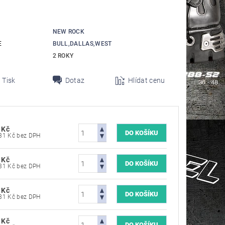
NEW ROCK
E
BULL,DALLAS,WEST
2 ROKY
Tisk
Dotaz
Hlídat cenu
 Kč
7 603,31 Kč bez DPH
 Kč
7 603,31 Kč bez DPH
 Kč
7 603,31 Kč bez DPH
 Kč