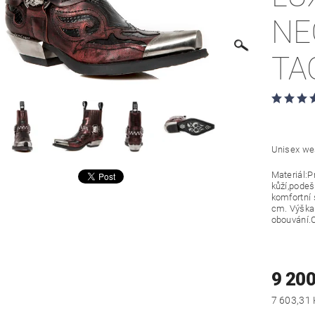
NE
TA
Unisex we
Materiál:P
kůží,podeš
komfortní 
cm. Výška
obouvání.
9 200