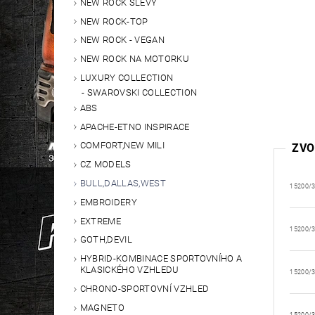
NEW ROCK SLEVY
NEW ROCK-TOP
NEW ROCK - VEGAN
NEW ROCK NA MOTORKU
LUXURY COLLECTION
SWAROVSKI COLLECTION
ABS
APACHE-ETNO INSPIRACE
COMFORT,NEW MILI
ZVO
CZ MODELS
BULL,DALLAS,WEST
15200/
EMBROIDERY
EXTREME
15200/
GOTH,DEVIL
HYBRID-KOMBINACE SPORTOVNÍHO A
KLASICKÉHO VZHLEDU
15200/
CHRONO-SPORTOVNÍ VZHLED
MAGNETO