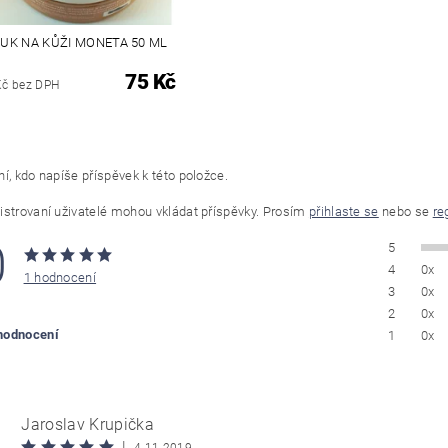
UK NA KŮŽI MONETA 50 ML
75 Kč
Kč bez DPH
í, kdo napíše příspěvek k této položce.
istrovaní uživatelé mohou vkládat příspěvky. Prosím
přihlaste se
nebo se
re
0
5
4
0x
1 hodnocení
3
0x
2
0x
 hodnocení
1
0x
Jaroslav Krupička
|
4.11.2019