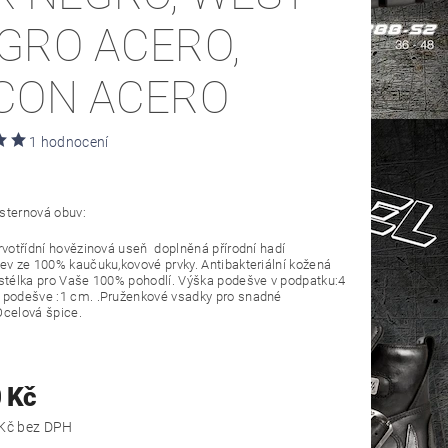
GRO ACERO,
CON ACERO
1 hodnocení
sternová obuv:
rvotřídní hovězinová useň doplněná přírodní hadí
ev ze 100% kaučuku,kovové prvky. Antibakteriální kožená
stélka pro Vaše 100% pohodlí. Výška podešve v podpatku:4
 podešve :1 cm. .Pruženkové vsadky pro snadné
Ocelová špice.
 Kč
7 603,31 Kč bez DPH