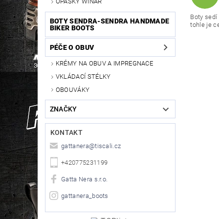
OPASKY WINAR
Boty sedí 
BOTY SENDRA-SENDRA HANDMADE
tohle je c
BIKER BOOTS
PÉČE O OBUV
KRÉMY NA OBUV A IMPREGNACE
VKLÁDACÍ STÉLKY
OBOUVÁKY
ZNAČKY
KONTAKT
gattanera
@
tiscali.cz
+420775231199
Gatta Nera s.r.o.
gattanera_boots