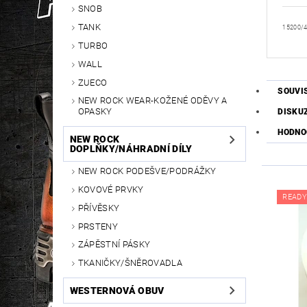
SNOB
TANK
15200/
TURBO
WALL
ZUECO
SOUVI
NEW ROCK WEAR-KOŽENÉ ODĚVY A
OPASKY
DISKU
HODNOC
NEW ROCK
DOPLŇKY/NÁHRADNÍ DÍLY
NEW ROCK PODEŠVE/PODRÁŽKY
KOVOVÉ PRVKY
READY
PŘÍVĚSKY
PRSTENY
ZÁPĚSTNÍ PÁSKY
TKANIČKY/ŠNĚROVADLA
WESTERNOVÁ OBUV