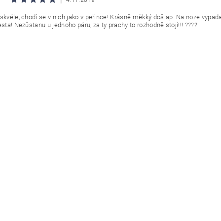
skvěle, chodí se v nich jako v peřince! Krásně měkký došlap. Na noze vypadaj
esta! Nezůstanu u jednoho páru, za ty prachy to rozhodně stojí!!! ????