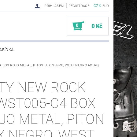
|
CZK
PŘIHLÁŠENÍ
REGISTRACE
EUR
0
0 Kč
ABÍDKA
 BOX ROJO METAL, PITON LUX NEGRO, WEST NEGRO ACERO,
TY SENDRA-SENDRA HANDMADE BIKER BOOTS
TY NEW ROCK
WST005-C4 BOX
JO METAL, PITON
X NEGRO, WEST