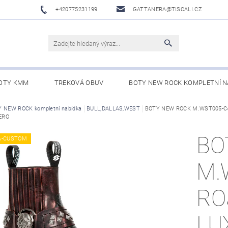
+420775231199
GATTANERA@TISCALI.CZ
OTY KMM
TREKOVÁ OBUV
BOTY NEW ROCK KOMPLETNÍ N
NOVÁ OBUV
 NEW ROCK kompletní nabídka
WESTERN BELTS /WESTERNOVÉ OPASKY/
BULL,DALLAS,WEST
BOTY NEW ROCK M.WST005-C4
BO
ERO
BO
A-CUSTOM
M.
RO
LU