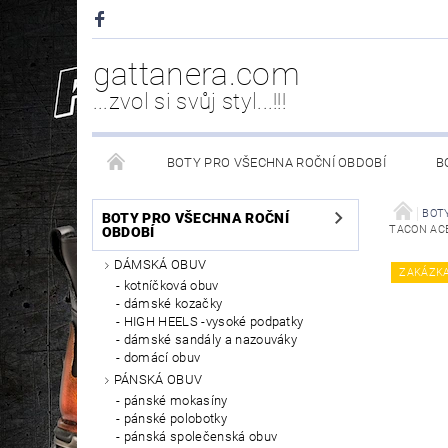
gattanera.com
...zvol si svůj styl...!!!
BOTY PRO VŠECHNA ROČNÍ OBDOBÍ
B
NEW ROCK DOPLŇKY/NÁHRADNÍ DÍLY
WESTER
BOTY
BOTY PRO VŠECHNA ROČNÍ
TACON AC
OBDOBÍ
DÁMSKÁ OBUV
PÉČE O OBUV
ZAKÁZK
kotníčková obuv
dámské kozačky
HIGH HEELS -vysoké podpatky
dámské sandály a nazouváky
domácí obuv
PÁNSKÁ OBUV
pánské mokasíny
pánské polobotky
pánská společenská obuv