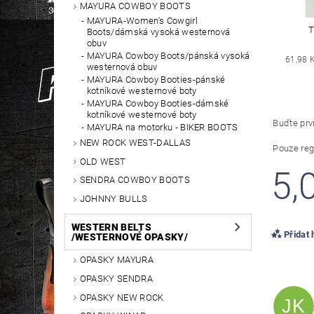
MAYURA COWBOY BOOTS
MAYURA-Women's Cowgirl
T
Boots/dámská vysoká westernová
obuv
MAYURA Cowboy Boots/pánská vysoká
61,98 
westernová obuv
MAYURA Cowboy Booties-pánské
kotníkové westernové boty
MAYURA Cowboy Booties-dámské
kotníkové westernové boty
Buďte prvn
MAYURA na motorku - BIKER BOOTS
NEW ROCK WEST-DALLAS
Pouze reg
OLD WEST
5,
SENDRA COWBOY BOOTS
JOHNNY BULLS
WESTERN BELTS
Přidat
/WESTERNOVÉ OPASKY/
OPASKY MAYURA
OPASKY SENDRA
OPASKY NEW ROCK
JK