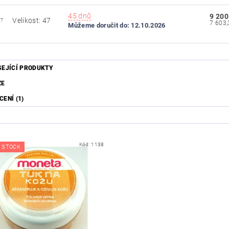
45 dnů
9 200
Velikost: 47
47
Můžeme doručit do:
12.10.2026
SEJÍCÍ PRODUKTY
ZE
ENÍ (1)
Kód:
1138
 STOCK