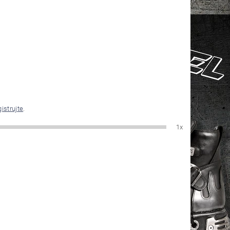
gistrujte
.
1x