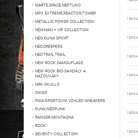
15200/
MARTE,SPACE,NEPTUNO
MPX EXTREME,REACTOR,TOWER
15200/
METALLIC POWER COLLECTION
NEWMAN + VIP COLLECTION
NEO CUNA SPORT
15200/
NEOCREEPERS
NEOTRAIL,TRAIL
15200/
NEW ROCK CAMOUFLAGE
NEW ROCK BIO-SANDÁLY A
NAZOUVÁKY
15200/
NRK-SKULLS
OXIDO
15200/
PISA-SPORTOVNÍ VZHLED-SNEAKERS
PUNK,NEOPUNK
15200/
RANGER,MONTAGNA
ROCK
15200/
SEVENTY COLLECTION