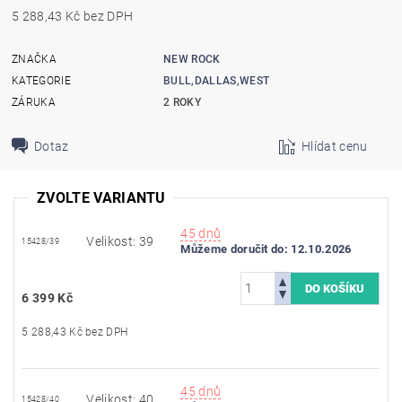
5 288,43 Kč bez DPH
ZNAČKA
NEW ROCK
KATEGORIE
BULL,DALLAS,WEST
ZÁRUKA
2 ROKY
Dotaz
Hlídat cenu
ZVOLTE VARIANTU
45 dnů
Velikost: 39
15428/39
Můžeme doručit do:
12.10.2026
6 399 Kč
5 288,43 Kč bez DPH
45 dnů
Velikost: 40
15428/40