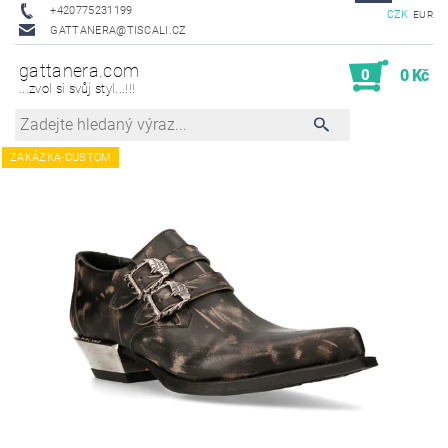
+420775231199
CZK
EUR
GATTANERA@TISCALI.CZ
gattanera.com
0
0 Kč
...zvol si svůj styl...!!!
ZAKÁZKA-CUSTOM