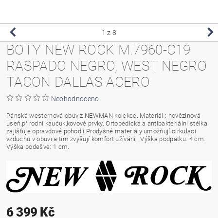
1
z 8
BOTY NEW ROCK M.7960-C19
RASPADO NEGRO, WEST NEGRO
TACON DALLAS ACERO
Neohodnoceno
Pánská westernová obuv z NEWMAN kolekce. Materiál : hovězinová
useň,přírodní kaučuk,kovové prvky. Ortopedická a antibakteriální stélka
zajišťuje opravdové pohodlí.Prodyšné materiály umožňují cirkulaci
vzduchu v obuvi a tím zvyšují komfort užívání . Výška podpatku: 4 cm.
Výška podešve: 1 cm.
6 399 Kč