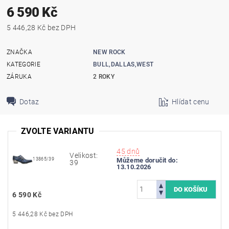
6 590 Kč
5 446,28 Kč bez DPH
ZNAČKA
NEW ROCK
KATEGORIE
BULL,DALLAS,WEST
ZÁRUKA
2 ROKY
Dotaz
Hlídat cenu
ZVOLTE VARIANTU
45 dnů
Velikost:
13865/39
Můžeme doručit do:
39
13.10.2026
6 590 Kč
5 446,28 Kč bez DPH