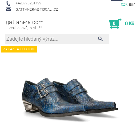
+420775231199
CZK
EUR
GATTANERA@TISCALI.CZ
gattanera.com
0
0 Kč
...zvol si svůj styl...!!!
ZAKÁZKA-CUSTOM