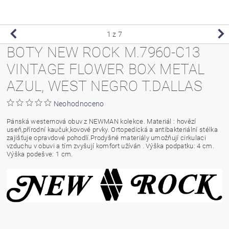
1
z 7
BOTY NEW ROCK M.7960-C13
VINTAGE FLOWER BOX METAL
AZUL, WEST NEGRO T.DALLAS
Neohodnoceno
Pánská westernová obuv z NEWMAN kolekce. Materiál : hovězí
useň,přírodní kaučuk,kovové prvky. Ortopedická a antibakteriální stélka
zajišťuje opravdové pohodlí.Prodyšné materiály umožňují cirkulaci
vzduchu v obuvi a tím zvyšují komfort užíván . Výška podpatku: 4 cm.
Výška podešve: 1 cm.