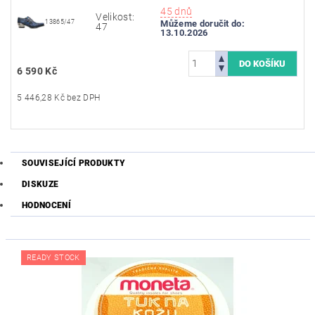
45 dnů
Velikost:
13865/47
Můžeme doručit do:
47
13.10.2026
6 590 Kč
5 446,28 Kč bez DPH
SOUVISEJÍCÍ PRODUKTY
DISKUZE
HODNOCENÍ
READY STOCK