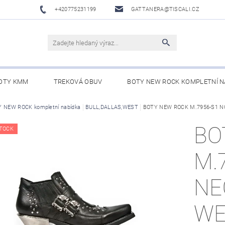
+420775231199
GATTANERA@TISCALI.CZ
OTY KMM
TREKOVÁ OBUV
BOTY NEW ROCK KOMPLETNÍ N
NOVÁ OBUV
 NEW ROCK kompletní nabídka
WESTERN BELTS /WESTERNOVÉ OPASKY/
BULL,DALLAS,WEST
BOTY NEW ROCK M.7956-S1 
BO
BO
TOCK
M.
NE
WE