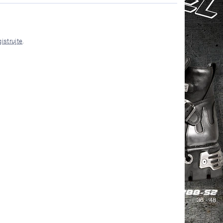
gistrujte
.