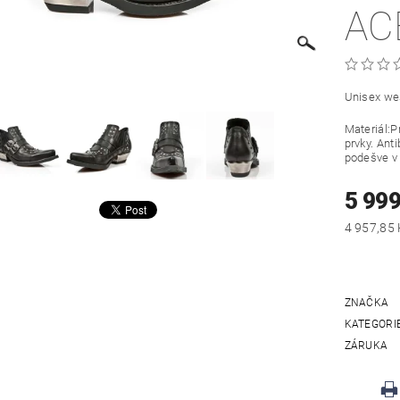
AC
Unisex we
Materiál:P
prvky. Ant
podešve v
5 999
ZNAČKA
KATEGORI
ZÁRUKA