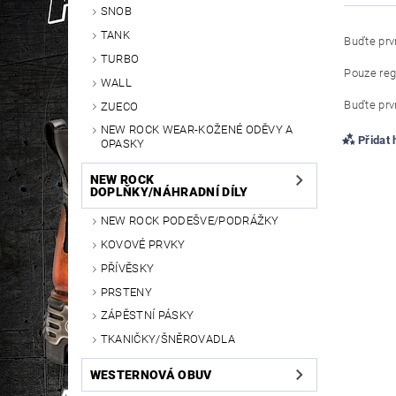
SNOB
TANK
Buďte prvn
TURBO
Pouze reg
WALL
Buďte prvn
ZUECO
NEW ROCK WEAR-KOŽENÉ ODĚVY A
Přidat
OPASKY
NEW ROCK
DOPLŇKY/NÁHRADNÍ DÍLY
NEW ROCK PODEŠVE/PODRÁŽKY
KOVOVÉ PRVKY
PŘÍVĚSKY
PRSTENY
ZÁPĚSTNÍ PÁSKY
TKANIČKY/ŠNĚROVADLA
WESTERNOVÁ OBUV