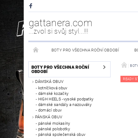
gattanera.com
...zvol si svůj styl...!!!
BOTY PRO VŠECHNA ROČNÍ OBDOBÍ
B
NEW ROCK DOPLŇKY/NÁHRADNÍ DÍLY
WESTER
BOTY
BOTY PRO VŠECHNA ROČNÍ
OBDOBÍ
READY S
DÁMSKÁ OBUV
PÉČE O OBUV
kotníčková obuv
dámské kozačky
HIGH HEELS -vysoké podpatky
dámské sandály a nazouváky
domácí obuv
PÁNSKÁ OBUV
pánské mokasíny
pánské polobotky
pánská společenská obuv