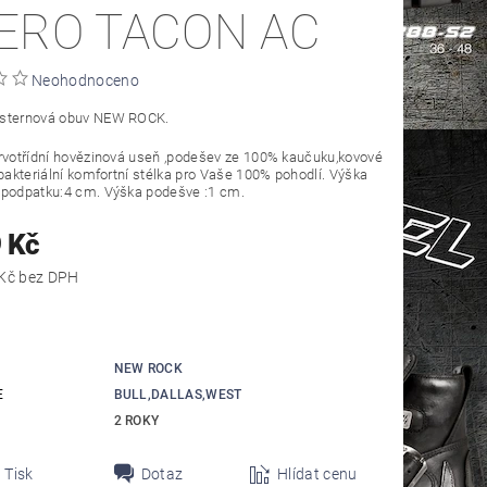
ERO TACON AC
Neohodnoceno
sternová obuv NEW ROCK.
rvotřídní hovězinová useň ,podešev ze 100% kaučuku,kovové
ibakteriální komfortní stélka pro Vaše 100% pohodlí. Výška
 podpatku:4 cm. Výška podešve :1 cm.
 Kč
4 957,85 Kč bez DPH
NEW ROCK
E
BULL,DALLAS,WEST
2 ROKY
Tisk
Dotaz
Hlídat cenu