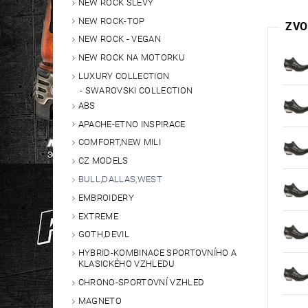
NEW ROCK SLEVY
NEW ROCK-TOP
ZVO
NEW ROCK - VEGAN
NEW ROCK NA MOTORKU
LUXURY COLLECTION
SWAROVSKI COLLECTION
ABS
APACHE-ETNO INSPIRACE
COMFORT,NEW MILI
CZ MODELS
BULL,DALLAS,WEST
EMBROIDERY
EXTREME
GOTH,DEVIL
HYBRID-KOMBINACE SPORTOVNÍHO A
KLASICKÉHO VZHLEDU
CHRONO-SPORTOVNÍ VZHLED
MAGNETO