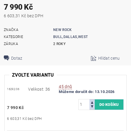
7 990 Kč
6 603,31 Kč bez DPH
ZNAČKA
NEW ROCK
KATEGORIE
BULL,DALLAS,WEST
ZÁRUKA
2 ROKY
Dotaz
Hlídat cenu
ZVOLTE VARIANTU
45 dnů
Velikost: 36
16292/36
Můžeme doručit do:
13.10.2026
7 990 Kč
6 603,31 Kč bez DPH