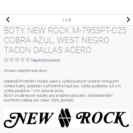
1
z 8
BOTY NEW ROCK M-7953PT-C25
COBRA AZUL, WEST NEGRO
TACON DALLAS ACERO
Neohodnoceno
Unisex westernová obuv.
Materiál:Prvotřídní hovězí useň s vytlačovaným vzorem imitujícím
vzhled kobry ,podešev z přírodního kaučuku, výška podpatku 4,5 cm,
výška podešve 1 cm, kovové prvky.
Boční pruženkové vsadky pro snadné obouvání. Antibakteriální
komfortní stélka pro Vaše 100% pohodlí.