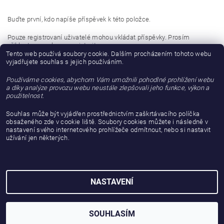
Buďte první, kdo napíše příspěvek k této položce.
Pouze registrovaní uživatelé mohou vkládat příspěvky. Prosím
přihlaste se
nebo se
registrujte
.
Tento web používá soubory cookie. Dalším procházením tohoto webu
vyjadřujete souhlas s jejich používáním.
Buďte první, kdo napíše příspěvek k této položce.
Používáme cookies, abychom Vám umožnili pohodlné prohlížení webu
Přidat hodnocení
a díky analýze provozu webu neustále zlepšovali jeho funkce, výkon a
použitelnost.
Souhlas může být vyjádřen prostřednictvím zaškrtávacího políčka
obsaženého zde v cookie liště. Soubory cookies můžete i následně v
nastavení svého internetového prohlížeče odmítnout, nebo si nastavit
užívání jen některých.
NASTAVENÍ
2026 © gattanera.com, všechna práva vyhrazena
Vytvořil Shoptet
SOUHLASÍM