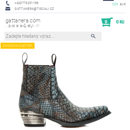
+420775231199
CZK
EUR
GATTANERA@TISCALI.CZ
gattanera.com
0
0 Kč
...zvol si svůj styl...!!!
ZAKÁZKA-CUSTOM