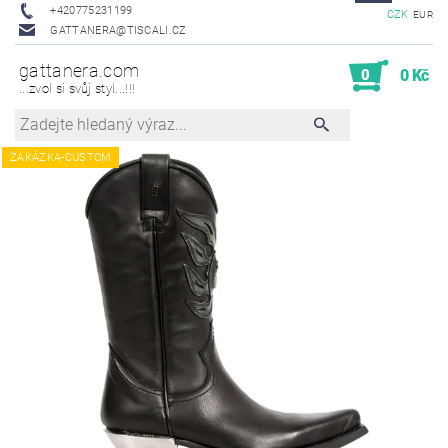
+420775231199
CZK
EUR
GATTANERA@TISCALI.CZ
gattanera.com
0
0 Kč
...zvol si svůj styl...!!!
ZAKÁZKA-CUSTOM