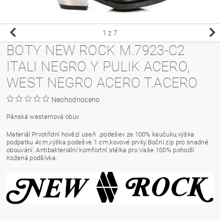
1
z 7
BOTY NEW ROCK M.7923-C2
ITALI NEGRO Y PULIK ACERO,
WEST NEGRO ACERO T.ACERO
Neohodnoceno
Pánská westernová obuv .
Materiál:Prvotřídní hovězí useň ,podešev ze 100% kaučuku,výška
podpatku 4cm,výška podešve 1 cm,kovové prvky.Boční zip pro snadné
obouvání. Antibakteriální komfortní stélka pro Vaše 100% pohodlí.
Kožená podšívka.