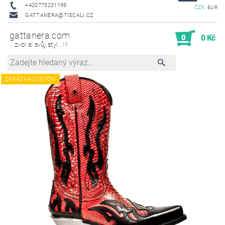
+420775231199
CZK
EUR
GATTANERA@TISCALI.CZ
gattanera.com
0
0 Kč
...zvol si svůj styl...!!!
ZAKÁZKA-CUSTOM