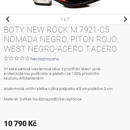
1
z 7
BOTY NEW ROCK M.7921-C5
NOMADA NEGRO, PITON ROJO,
WEST NEGRO-ACERO T.ACERO
Neohodnoceno
VYsoká pánská westernová obuv z prvotřídní telecí usně-
svršek,koženou podšívkou a podešví ze 100% přírodního
kaučuku.Antibakteriální
anatomická vnitřní stélka.Výška podpatku 4,5 cm,podešve 2 cm.
Materiál :Svršek-hovězina,podšívka-vepřovice.
10 790 Kč