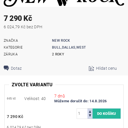
7 290 Kč
6 024,79 Kč bez DPH
ZNAČKA
NEW ROCK
KATEGORIE
BULL,DALLAS,WEST
ZÁRUKA
2 ROKY
Dotaz
Hlídat cenu
ZVOLTE VARIANTU
7 dnů
Velikost: 40
665/40
Můžeme doručit do:
14.8.2026
7 290 Kč
6 024,79 Kč bez DPH