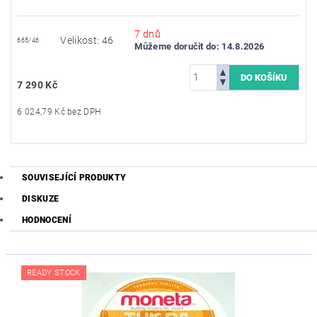
7 dnů
Velikost: 46
665/46
Můžeme doručit do:
14.8.2026
7 290 Kč
6 024,79 Kč bez DPH
SOUVISEJÍCÍ PRODUKTY
DISKUZE
HODNOCENÍ
READY STOCK