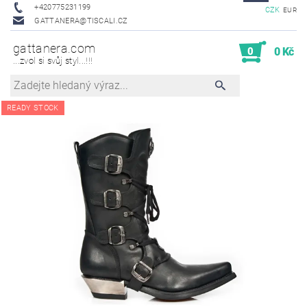
+420775231199
CZK
EUR
GATTANERA@TISCALI.CZ
gattanera.com
0
0 Kč
...zvol si svůj styl...!!!
READY STOCK