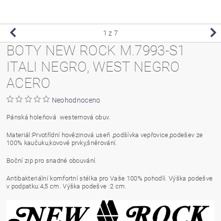
1
z 7
BOTY NEW ROCK M.7993-S1
ITALI NEGRO, WEST NEGRO
ACERO
Neohodnoceno
Pánská holeňová westernová obuv.
Materiál:Prvotřídní hovězinová useň ,podšívka vepřovice,podešev ze
100% kaučuku,kovové prvky,šněrování.
Boční zip pro snadné obouvání.
Antibakteriální komfortní stélka pro Vaše 100% pohodlí. Výška podešve
v podpatku:4,5 cm. Výška podešve :2 cm.