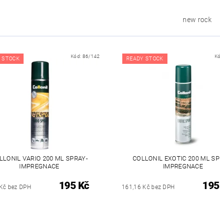
new rock
Kód:
86/142
K
 STOCK
READY STOCK
LLONIL VARIO 200 ML SPRAY-
COLLONIL EXOTIC 200 ML SP
IMPREGNACE
IMPREGNACE
195 Kč
195
Kč bez DPH
161,16 Kč bez DPH