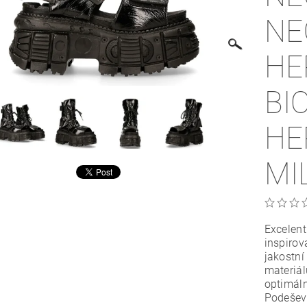
NE
HE
BI
HE
MI
Excelen
inspirov
jakostní
materiál
optimáln
Podešev