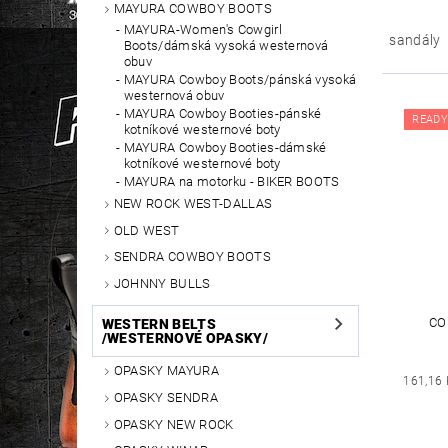
MAYURA COWBOY BOOTS
MAYURA-Women's Cowgirl
sandály
Boots/dámská vysoká westernová
obuv
MAYURA Cowboy Boots/pánská vysoká
westernová obuv
MAYURA Cowboy Booties-pánské
READY
kotníkové westernové boty
MAYURA Cowboy Booties-dámské
kotníkové westernové boty
MAYURA na motorku - BIKER BOOTS
NEW ROCK WEST-DALLAS
OLD WEST
SENDRA COWBOY BOOTS
JOHNNY BULLS
CO
WESTERN BELTS
/WESTERNOVÉ OPASKY/
OPASKY MAYURA
161,16 
OPASKY SENDRA
OPASKY NEW ROCK