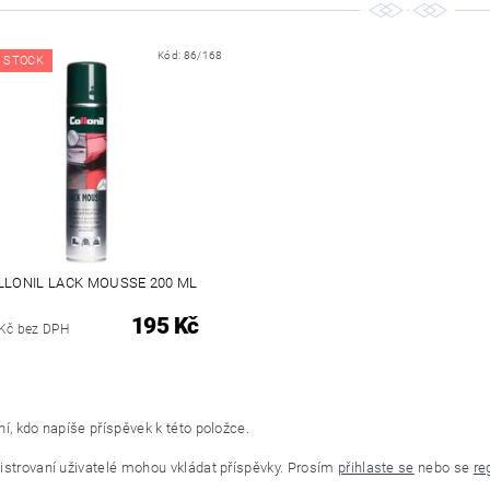
Kód:
86/168
 STOCK
LLONIL LACK MOUSSE 200 ML
195 Kč
Kč bez DPH
í, kdo napíše příspěvek k této položce.
istrovaní uživatelé mohou vkládat příspěvky. Prosím
přihlaste se
nebo se
re