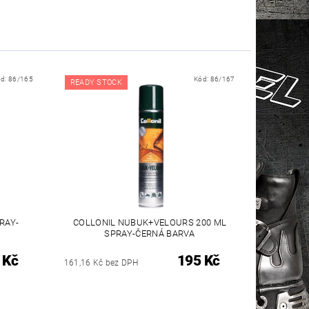
ód:
86/165
Kód:
86/167
READY STOCK
RAY-
COLLONIL NUBUK+VELOURS 200 ML
SPRAY-ČERNÁ BARVA
 Kč
195 Kč
161,16 Kč bez DPH