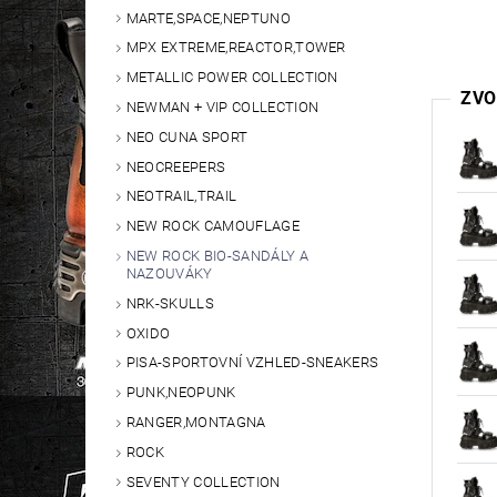
MARTE,SPACE,NEPTUNO
MPX EXTREME,REACTOR,TOWER
METALLIC POWER COLLECTION
ZVO
NEWMAN + VIP COLLECTION
NEO CUNA SPORT
NEOCREEPERS
NEOTRAIL,TRAIL
NEW ROCK CAMOUFLAGE
NEW ROCK BIO-SANDÁLY A
NAZOUVÁKY
NRK-SKULLS
OXIDO
PISA-SPORTOVNÍ VZHLED-SNEAKERS
PUNK,NEOPUNK
RANGER,MONTAGNA
ROCK
SEVENTY COLLECTION