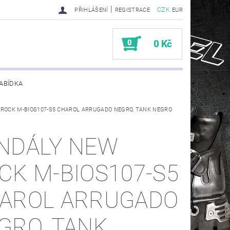
|
CZK
PŘIHLÁŠENÍ
REGISTRACE
EUR
0
0 Kč
ABÍDKA
ROCK M-BIOS107-S5 CHAROL ARRUGADO NEGRO, TANK NEGRO
TY SENDRA-SENDRA HANDMADE BIKER BOOTS
NDÁLY NEW
CK M-BIOS107-S5
AROL ARRUGADO
GRO, TANK