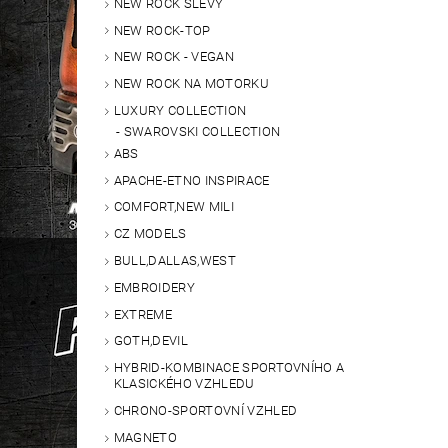
NEW ROCK SLEVY
NEW ROCK-TOP
NEW ROCK - VEGAN
NEW ROCK NA MOTORKU
LUXURY COLLECTION
SWAROVSKI COLLECTION
ABS
APACHE-ETNO INSPIRACE
COMFORT,NEW MILI
CZ MODELS
BULL,DALLAS,WEST
EMBROIDERY
EXTREME
GOTH,DEVIL
HYBRID-KOMBINACE SPORTOVNÍHO A
KLASICKÉHO VZHLEDU
CHRONO-SPORTOVNÍ VZHLED
MAGNETO