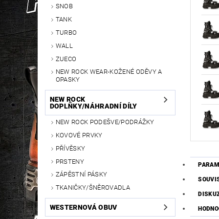
SNOB
TANK
TURBO
WALL
ZUECO
NEW ROCK WEAR-KOŽENÉ ODĚVY A
OPASKY
NEW ROCK
DOPLŇKY/NÁHRADNÍ DÍLY
NEW ROCK PODEŠVE/PODRÁŽKY
KOVOVÉ PRVKY
PŘÍVĚSKY
PRSTENY
PARAM
ZÁPĚSTNÍ PÁSKY
SOUVI
TKANIČKY/ŠNĚROVADLA
DISKU
WESTERNOVÁ OBUV
HODNO