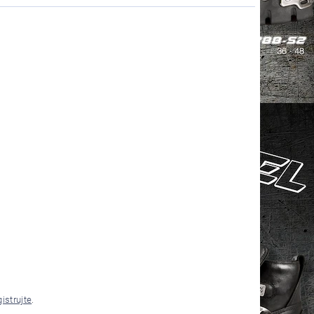
gistrujte
.