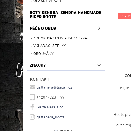
OPASKY WINAR
BOTY SENDRA-SENDRA HANDMADE
READY
BIKER BOOTS
PÉČE O OBUV
KRÉMY NA OBUV A IMPREGNACE
VKLÁDACÍ STÉLKY
OBOUVÁKY
ZNAČKY
CO
KONTAKT
gattanera
@
tiscali.cz
161,16 
+420775231199
Gatta Nera s.r.o.
Buďte prvn
gattanera_boots
Pouze reg