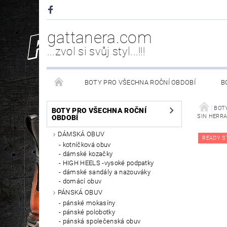
gattanera.com
...zvol si svůj styl...!!!
BOTY PRO VŠECHNA ROČNÍ OBDOBÍ
B
NEW ROCK DOPLŇKY/NÁHRADNÍ DÍLY
WESTER
BOTY
BOTY PRO VŠECHNA ROČNÍ
SIN HERRAJ
OBDOBÍ
DÁMSKÁ OBUV
PÉČE O OBUV
READY S
kotníčková obuv
dámské kozačky
HIGH HEELS -vysoké podpatky
dámské sandály a nazouváky
domácí obuv
PÁNSKÁ OBUV
pánské mokasíny
pánské polobotky
pánská společenská obuv