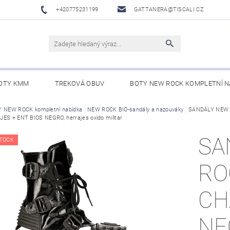
+420775231199
GATTANERA@TISCALI.CZ
OTY KMM
TREKOVÁ OBUV
BOTY NEW ROCK KOMPLETNÍ N
NOVÁ OBUV
 NEW ROCK kompletní nabídka
WESTERN BELTS /WESTERNOVÉ OPASKY/
NEW ROCK BIO-sandály a nazouváky
SANDÁLY NEW 
BO
ES + ENT BIOS NEGRO, herrajes oxido militar
SA
TOCK
RO
CH
NE