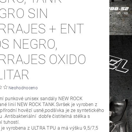
GRO SIN
RRAJES + ENT
OS NEGRO,
RRAJES OXIDO
LITAR
Neohodnoceno
tní punkové unisex sandály NEW ROCK
ané linií NEW ROCK TANK.Svršek je vyroben z
 přírodní hovězí usně,podšívka je ze syntetického
u .Antibakteriální dobře čistitelná stélka s
í tuhostí.
 je vyrobena z ULTRA TPU a má výšku 9,5/7,5