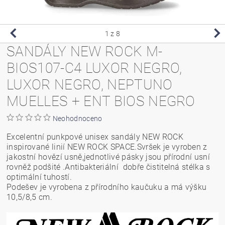
1
z 8
SANDÁLY NEW ROCK M-
BIOS107-C4 LUXOR NEGRO,
LUXOR NEGRO, NEPTUNO
MUELLES + ENT BIOS NEGRO
Neohodnoceno
Excelentní punkpové unisex sandály NEW ROCK
inspirované linií NEW ROCK SPACE.Svršek je vyroben z
jakostní hovězí usně,jednotlivé pásky jsou přírodní usní
rovněž podšité .Antibakteriální dobře čistitelná stélka s
optimální tuhostí.
Podešev je vyrobena z přírodního kaučuku a má výšku
10,5/8,5 cm.