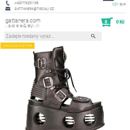
+420775231199
CZK
EUR
GATTANERA@TISCALI.CZ
gattanera.com
0
0 Kč
...zvol si svůj styl...!!!
ZAKÁZKA-CUSTOM