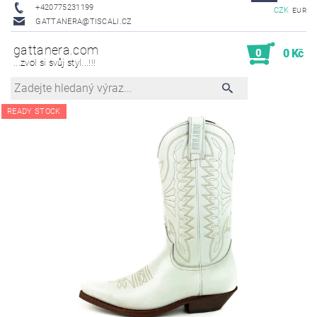
+420775231199
CZK
EUR
GATTANERA@TISCALI.CZ
gattanera.com
0
0 Kč
...zvol si svůj styl...!!!
READY STOCK