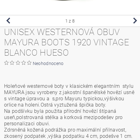
1
z 8
UNISEX WESTERNOVÁ OBUV
MAYURA BOOTS 1920 VINTAGE
BLANCO HUESO
Neohodnoceno
Holeňové westernové boty v klasickém elegantním stylu
MAYURA jsou vyrobeny z jakostní španělské hovězí usně
s vintage úpravou a s,pro Mayuru typickou,výšivkou
orlice na holeni.Ostrá vyztužená špička boty.
Na podšívku byla použita přírodní hovězí štípaná
useň,polstrovaná stélka a korková mezipodešev pro
personalizaci obuvi.
Zdrsněná kožená podrážka pro maximální přilnavost,
zkosený podpatek ,výška podpatku 4 cm, podešve 1 cm.