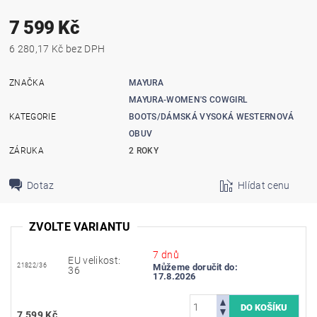
7 599 Kč
6 280,17 Kč bez DPH
ZNAČKA
MAYURA
MAYURA-WOMEN'S COWGIRL
KATEGORIE
BOOTS/DÁMSKÁ VYSOKÁ WESTERNOVÁ
OBUV
ZÁRUKA
2 ROKY
Dotaz
Hlídat cenu
ZVOLTE VARIANTU
7 dnů
EU velikost:
21822/36
Můžeme doručit do:
36
17.8.2026
7 599 Kč