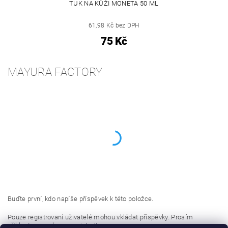
TUK NA KŮŽI MONETA 50 ML
61,98 Kč bez DPH
75 Kč
MAYURA FACTORY
Buďte první, kdo napíše příspěvek k této položce.
Pouze registrovaní uživatelé mohou vkládat příspěvky. Prosím
přihlaste se
nebo se
registrujte
.