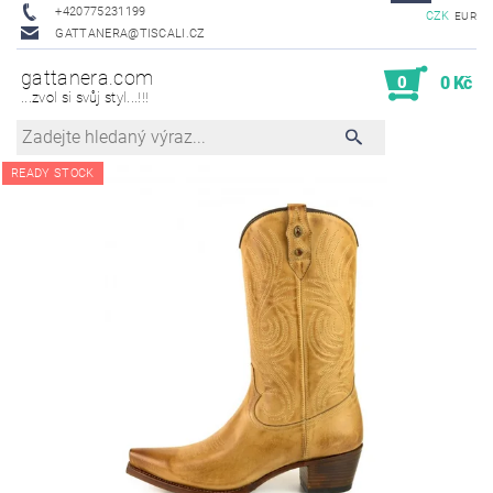
+420775231199
CZK
EUR
GATTANERA@TISCALI.CZ
gattanera.com
0
0 Kč
...zvol si svůj styl...!!!
READY STOCK