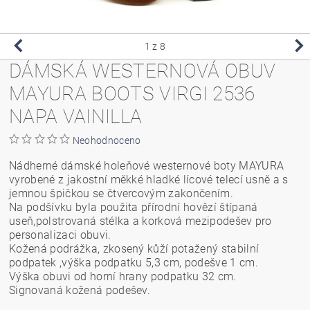
1
z 8
DÁMSKÁ WESTERNOVÁ OBUV
MAYURA BOOTS VIRGI 2536
NAPA VAINILLA
Neohodnoceno
Nádherné dámské holeňové westernové boty MAYURA
vyrobené z jakostní měkké hladké lícové telecí usně a s
jemnou špičkou se čtvercovým zakončením.
Na podšívku byla použita přírodní hovězí štípaná
useň,polstrovaná stélka a korková mezipodešev pro
personalizaci obuvi.
Kožená podrážka, zkosený kůží potažený stabilní
podpatek ,výška podpatku 5,3 cm, podešve 1 cm.
Výška obuvi od horní hrany podpatku 32 cm.
Signovaná kožená podešev.