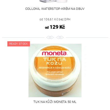
COLLONIL WATERSTOP-KRÉM NA OBUV
od 106,61 Kč bez DPH
129 Kč
od
READY STOCK
TUK NA KŮŽI MONETA 50 ML