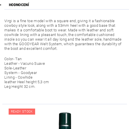
HODNOCENÍ
Virgi is a fine toe model with a square end, giving it a fashionable
cowboy style look, along with a 53mm heel with a good base that
makes it a comfortable boot to wear. Made with leather and soft
cowhide lining with a pleasant touch, the comfortable cushioned
insole so you can wear it all day long and the leather sole, handmade
with the GOODYEAR Welt System, which guarantees the durability of
the boot and excellent comfort.
Color- Tan
Leather - Vacuno Suave
Sole-Leather
System - Goodyear
Lining - Cowhide
leather Heel height 5,3 cm
Leg Height 32 cm.
READY STOCK