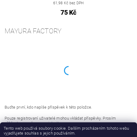
61,98 Kč bez DPH
75 Kč
MAYURA FACTORY
Buďte první, kdo napíše příspěvek k této položce.
Pouze registrovaní uživatelé mohou vkládat příspěvky. Prosím
přihlaste se
nebo se
registrujte
.
Tento web používá soubory cookie. Dalším procházením tohoto webu
vyjadřujete souhlas s jejich používáním.
Buďte první, kdo napíše příspěvek k této položce.