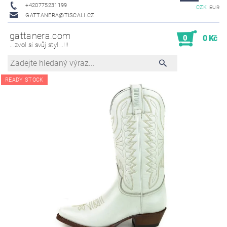
+420775231199
CZK
EUR
GATTANERA@TISCALI.CZ
gattanera.com
0
0 Kč
...zvol si svůj styl...!!!
READY STOCK