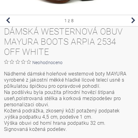
1
z 8
DÁMSKÁ WESTERNOVÁ OBUV
MAYURA BOOTS ARPIA 2534
OFF WHITE
Neohodnoceno
Nádherné dámské holeňové westernové boty MAYURA
vyrobené z jakostní měkké hladké lícové telecí usně s
půlkulatou špičkou pro opravdové pohodlí.
Na podšívku byla použita přírodní hovězí štípaná
useň,polstrovaná stélka a korková mezipodešev pro
personalizaci obuvi.
Kožená podrážka, zkosený kůží potažený podpatek
,výška podpatku 4,5 cm, podešve 1 cm.
Výška obuvi od horní hrana podpatku 32 cm.
Signovaná kožená podešev.