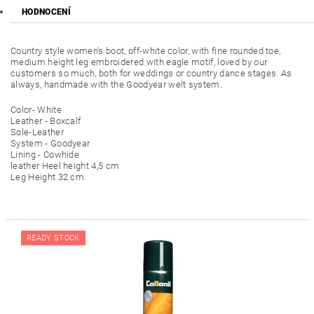
HODNOCENÍ
Country style women's boot, off-white color, with fine rounded toe,
medium height leg embroidered with eagle motif, loved by our
customers so much, both for weddings or country dance stages. As
always, handmade with the Goodyear welt system.
Color- White
Leather - Boxcalf
Sole-Leather
System - Goodyear
Lining - Cowhide
leather Heel height 4,5 cm
Leg Height 32 cm.
READY STOCK