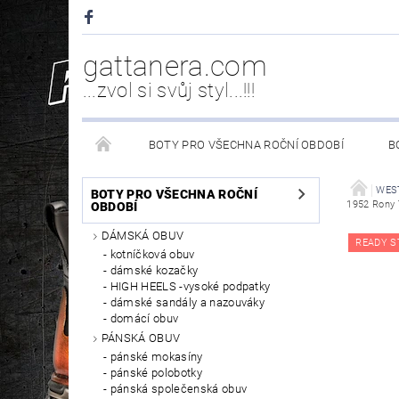
gattanera.com
...zvol si svůj styl...!!!
BOTY PRO VŠECHNA ROČNÍ OBDOBÍ
B
NEW ROCK DOPLŇKY/NÁHRADNÍ DÍLY
WESTER
WES
BOTY PRO VŠECHNA ROČNÍ
1952 Rony
OBDOBÍ
DÁMSKÁ OBUV
PÉČE O OBUV
READY S
kotníčková obuv
dámské kozačky
HIGH HEELS -vysoké podpatky
dámské sandály a nazouváky
domácí obuv
PÁNSKÁ OBUV
pánské mokasíny
pánské polobotky
pánská společenská obuv