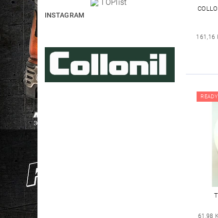
COLLO
INSTAGRAM
161,16 
READY
T
61,98 