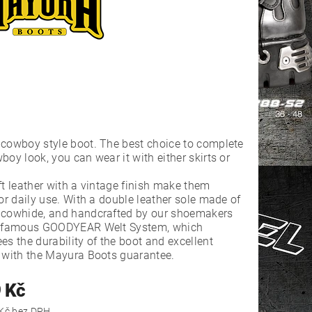
cowboy style boot. The best choice to complete
boy look, you can wear it with either skirts or
.
ft leather with a vintage finish make them
for daily use. With a double leather sole made of
 cowhide, and handcrafted by our shoemakers
e famous GOODYEAR Welt System, which
es the durability of the boot and excellent
 with the Mayura Boots guarantee.
 Kč
5 784,30 Kč bez DPH