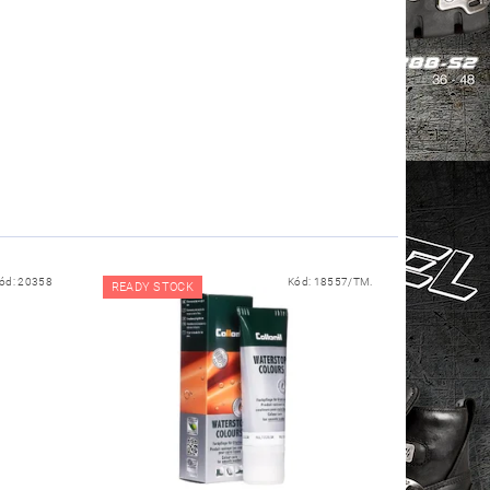
ód:
20358
Kód:
18557/TM.
READY STOCK