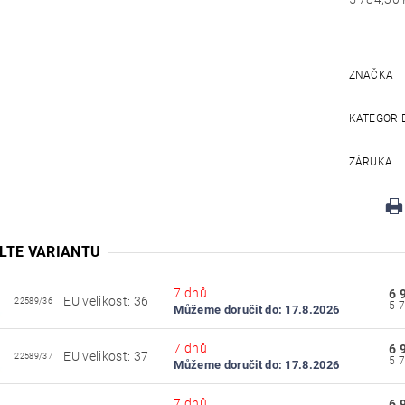
ZNAČKA
KATEGORI
ZÁRUKA
LTE VARIANTU
7 dnů
6 
EU velikost: 36
22589/36
Můžeme doručit do:
17.8.2026
7 dnů
6 
EU velikost: 37
22589/37
Můžeme doručit do:
17.8.2026
7 dnů
6 