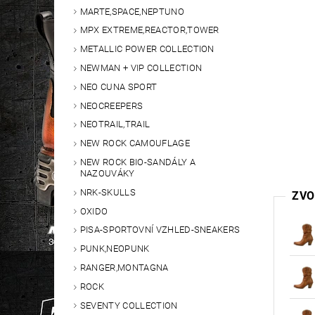
MARTE,SPACE,NEPTUNO
MPX EXTREME,REACTOR,TOWER
METALLIC POWER COLLECTION
NEWMAN + VIP COLLECTION
NEO CUNA SPORT
NEOCREEPERS
NEOTRAIL,TRAIL
NEW ROCK CAMOUFLAGE
NEW ROCK BIO-SANDÁLY A
NAZOUVÁKY
NRK-SKULLS
ZVO
OXIDO
PISA-SPORTOVNÍ VZHLED-SNEAKERS
PUNK,NEOPUNK
RANGER,MONTAGNA
ROCK
SEVENTY COLLECTION