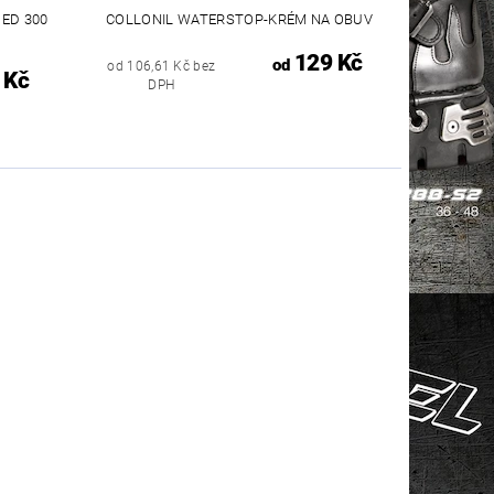
ED 300
COLLONIL WATERSTOP-KRÉM NA OBUV
129 Kč
od
od 106,61 Kč bez
 Kč
DPH