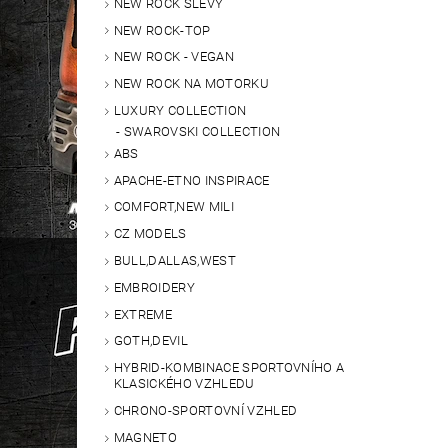
NEW ROCK SLEVY
NEW ROCK-TOP
NEW ROCK - VEGAN
NEW ROCK NA MOTORKU
LUXURY COLLECTION
SWAROVSKI COLLECTION
ABS
APACHE-ETNO INSPIRACE
COMFORT,NEW MILI
CZ MODELS
BULL,DALLAS,WEST
EMBROIDERY
EXTREME
GOTH,DEVIL
HYBRID-KOMBINACE SPORTOVNÍHO A
KLASICKÉHO VZHLEDU
CHRONO-SPORTOVNÍ VZHLED
MAGNETO