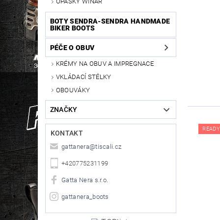
OPASKY WINAR
BOTY SENDRA-SENDRA HANDMADE
BIKER BOOTS
PÉČE O OBUV
KRÉMY NA OBUV A IMPREGNACE
VKLÁDACÍ STÉLKY
OBOUVÁKY
ZNAČKY
READY
KONTAKT
gattanera
@
tiscali.cz
+420775231199
Gatta Nera s.r.o.
gattanera_boots