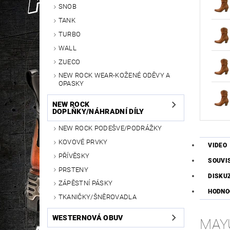
SNOB
TANK
TURBO
WALL
ZUECO
NEW ROCK WEAR-KOŽENÉ ODĚVY A
OPASKY
NEW ROCK
DOPLŇKY/NÁHRADNÍ DÍLY
NEW ROCK PODEŠVE/PODRÁŽKY
KOVOVÉ PRVKY
VIDEO
PŘÍVĚSKY
SOUVI
PRSTENY
DISKU
ZÁPĚSTNÍ PÁSKY
HODNO
TKANIČKY/ŠNĚROVADLA
WESTERNOVÁ OBUV
MAY