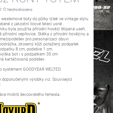
Neohodnoceno
esternové boty do půlky lýtek ve vintage stylu
obené z jakostní lícové telecí usně .
vku byla použita přírodní hovězí štípaná useň,
ě přírodní vepřovice. Stélka z přírodní hověziny a
mezipodešev pro personalizaci obuvi.
podrážka, zkosený kůží potažený podpatek
podpatku 8 cm, podešve 1 cm.
 výška bot i s podpatkem 35 cm
ná kartáčovaná podešev.
no systémem GOODYEAR WELTED.
e doporučenými výrobky viz. Související
.
áce mistrů ševcovského řemesla.