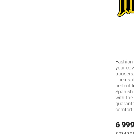
Fashion 
your cow
trousers
Their so
perfect 
Spanish
with th
guarante
comfort,
6 999