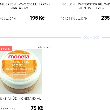
NIL SPECIAL WAX 200 ML SPRAY-
COLLONIL WATERSTOP RELOAD
IMPREGNACE
ML S UV FILTREM
195 Kč
235
Kč bez DPH
194,21 Kč bez DPH
Kód:
1138
 STOCK
UK NA KŮŽI MONETA 50 ML
75 Kč
Kč bez DPH