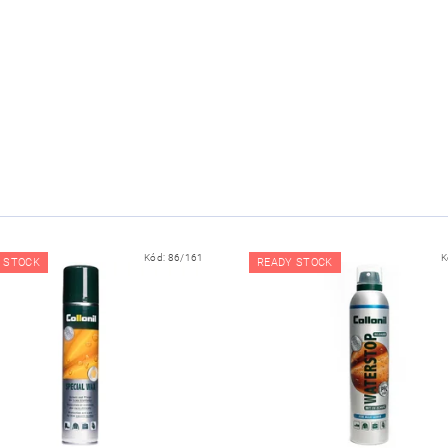
Kód:
86/161
K
 STOCK
READY STOCK