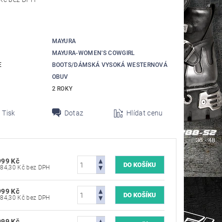
MAYURA
MAYURA-WOMEN'S COWGIRL
E
BOOTS/DÁMSKÁ VYSOKÁ WESTERNOVÁ
OBUV
2 ROKY
Tisk
Dotaz
Hlídat cenu
999 Kč
5 784,30 Kč bez DPH
999 Kč
5 784,30 Kč bez DPH
999 Kč