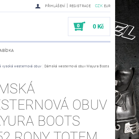
|
CZK
PŘIHLÁŠENÍ
REGISTRACE
EUR
0
0 Kč
ABÍDKA
 vysoká westernová obuv
TY SENDRA-SENDRA HANDMADE BIKER BOOTS
Dámská westernová obuv Mayura Boots
MSKÁ
STERNOVÁ OBUV
YURA BOOTS
52 RONY TOTEM