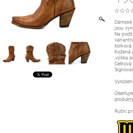
Dámské w
jsou vyr
Na podší
variantn
korková 
Kožená 
,výška 
Celková
Signova
Vyrobe
Ošetřujt
produkty
Ruční pr