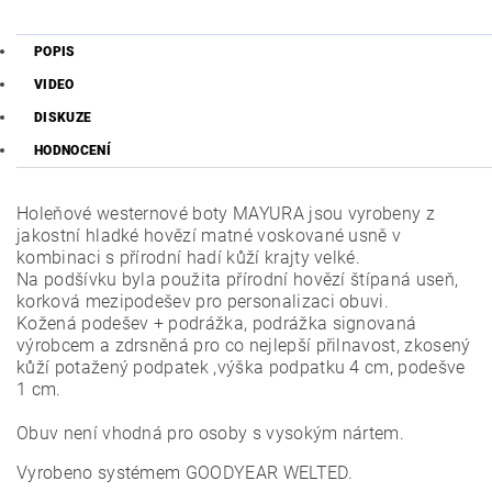
POPIS
VIDEO
DISKUZE
HODNOCENÍ
Holeňové westernové boty MAYURA jsou vyrobeny z
jakostní hladké hovězí matné voskované usně v
kombinaci s přírodní hadí kůží krajty velké.
Na podšívku byla použita přírodní hovězí štípaná useň,
korková mezipodešev pro personalizaci obuvi.
Kožená podešev + podrážka, podrážka signovaná
výrobcem a zdrsněná pro co nejlepší přilnavost, zkosený
kůží potažený podpatek ,výška podpatku 4 cm, podešve
1 cm.
Obuv není vhodná pro osoby s vysokým nártem.
Vyrobeno systémem GOODYEAR WELTED.