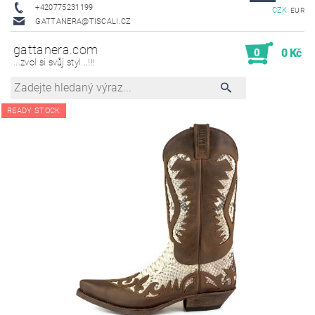
+420775231199
CZK
EUR
GATTANERA@TISCALI.CZ
gattanera.com
0
0 Kč
...zvol si svůj styl...!!!
READY STOCK