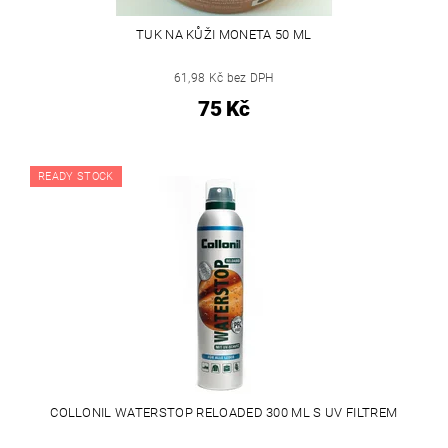
TUK NA KŮŽI MONETA 50 ML
61,98 Kč bez DPH
75 Kč
READY STOCK
COLLONIL WATERSTOP RELOADED 300 ML S UV FILTREM