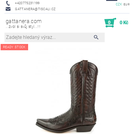
+420775231199
CZK
EUR
GATTANERA@TISCALI.CZ
gattanera.com
0
0 Kč
...zvol si svůj styl...!!!
READY STOCK