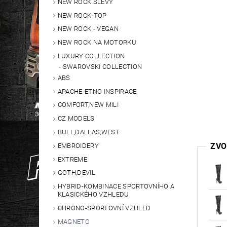
NEW ROCK SLEVY
NEW ROCK-TOP
NEW ROCK - VEGAN
NEW ROCK NA MOTORKU
LUXURY COLLECTION
SWAROVSKI COLLECTION
ABS
APACHE-ETNO INSPIRACE
COMFORT,NEW MILI
CZ MODELS
BULL,DALLAS,WEST
ZVO
EMBROIDERY
EXTREME
GOTH,DEVIL
HYBRID-KOMBINACE SPORTOVNÍHO A
KLASICKÉHO VZHLEDU
CHRONO-SPORTOVNÍ VZHLED
MAGNETO