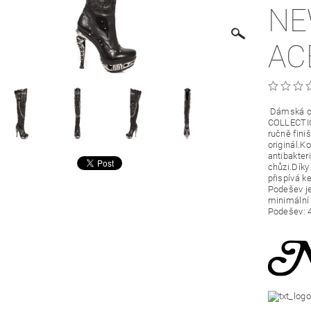
NE
AC
Dámská o
COLLECTION
ručně fini
originál.K
antibakter
chůzi.Díky
přispívá k
Podešev je
minimální 
Podešev: 