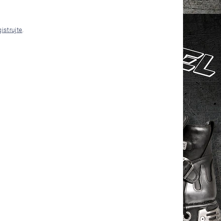
gistrujte
.