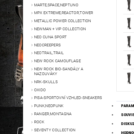
MARTE,SPACE,NEPTUNO
MPX EXTREME,REACTOR,TOWER
METALLIC POWER COLLECTION
NEWMAN + VIP COLLECTION
NEO CUNA SPORT
NEOCREEPERS
NEOTRAIL,TRAIL
NEW ROCK CAMOUFLAGE
NEW ROCK BIO-SANDÁLY A
NAZOUVÁKY
NRK-SKULLS
OXIDO
PISA-SPORTOVNÍ VZHLED-SNEAKERS
PUNK,NEOPUNK
PARAM
RANGER,MONTAGNA
SOUVI
ROCK
DISKU
SEVENTY COLLECTION
HODNO