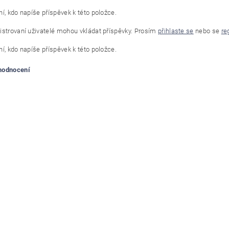
í, kdo napíše příspěvek k této položce.
istrovaní uživatelé mohou vkládat příspěvky. Prosím
přihlaste se
nebo se
re
í, kdo napíše příspěvek k této položce.
 hodnocení