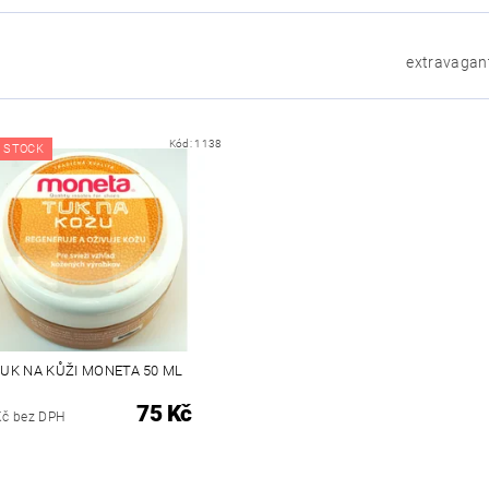
extravagan
Kód:
1138
 STOCK
UK NA KŮŽI MONETA 50 ML
75 Kč
Kč bez DPH