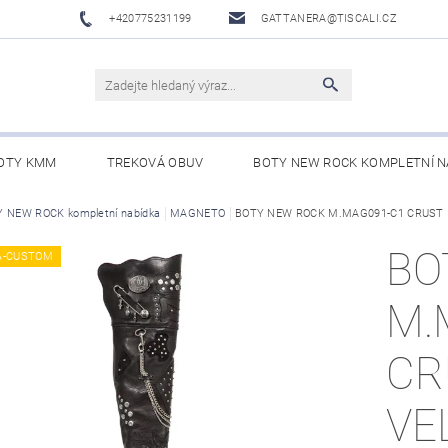
+420775231199
GATTANERA@TISCALI.CZ
OTY KMM
TREKOVÁ OBUV
BOTY NEW ROCK KOMPLETNÍ N
NOVÁ OBUV
 NEW ROCK kompletní nabídka
WESTERN BELTS /WESTERNOVÉ OPASKY/
MAGNETO
BOTY NEW ROCK M.MAG091-C1 CRUST
BO
BO
A-CUSTOM
M.
CR
VE