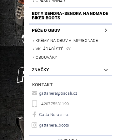
OPASKY WINAR
BOTY SENDRA-SENDRA HANDMADE
BIKER BOOTS
PÉČE O OBUV
KRÉMY NA OBUV A IMPREGNACE
VKLÁDACÍ STÉLKY
OBOUVÁKY
ZNAČKY
KONTAKT
gattanera
@
tiscali.cz
+420775231199
Gatta Nera s.r.o.
gattanera_boots