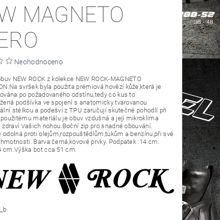
W MAGNETO
ERO
Neohodnoceno
buv NEW ROCK z kolekce NEW ROCK-MAGNETO
.Na svršek byla použita prémiová hovězí kůže,která je
šována po požadovaného odstínu,tedy co kus to
ožená podšívka ve spojení s anatomicky tvarovanou
iální stélkou a podešví z TPU zaručují skutečné pohodlí při
 použitému materiálu je obuv vzdušná a její mikroklima
e zdraví Vašich nohou.Boční zip pro snadné obouvání.
 odolná proti olejům,rozpouštědlům,tukům a benzínu,při své
hmotnosti. Barva:černá,kovové prvky. Podpatek :14 cm.
4 cm.Výška bot cca 51 cm.