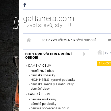
gattanera.com
...zvol si svůj styl...!!!
BOTY PRO VŠECHNA ROČNÍ OBDOBÍ
B
NEW ROCK DOPLŇKY/NÁHRADNÍ DÍLY
WESTER
BOTY
BOTY PRO VŠECHNA ROČNÍ
OBDOBÍ
ZAKÁZK
DÁMSKÁ OBUV
PÉČE O OBUV
kotníčková obuv
dámské kozačky
HIGH HEELS -vysoké podpatky
dámské sandály a nazouváky
domácí obuv
PÁNSKÁ OBUV
pánské mokasíny
pánské polobotky
pánská společenská obuv