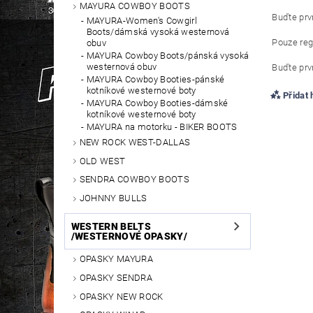
MAYURA COWBOY BOOTS
Buďte prvn
MAYURA-Women's Cowgirl
Boots/dámská vysoká westernová
Pouze reg
obuv
MAYURA Cowboy Boots/pánská vysoká
westernová obuv
Buďte prvn
MAYURA Cowboy Booties-pánské
kotníkové westernové boty
Přidat
MAYURA Cowboy Booties-dámské
kotníkové westernové boty
MAYURA na motorku - BIKER BOOTS
NEW ROCK WEST-DALLAS
OLD WEST
SENDRA COWBOY BOOTS
JOHNNY BULLS
WESTERN BELTS
/WESTERNOVÉ OPASKY/
OPASKY MAYURA
OPASKY SENDRA
OPASKY NEW ROCK