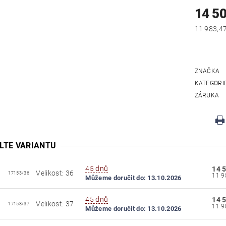
14 5
ZNAČKA
KATEGORI
ZÁRUKA
LTE VARIANTU
45 dnů
14 
Velikost: 36
17153/36
Můžeme doručit do:
13.10.2026
45 dnů
14 
Velikost: 37
17153/37
Můžeme doručit do:
13.10.2026