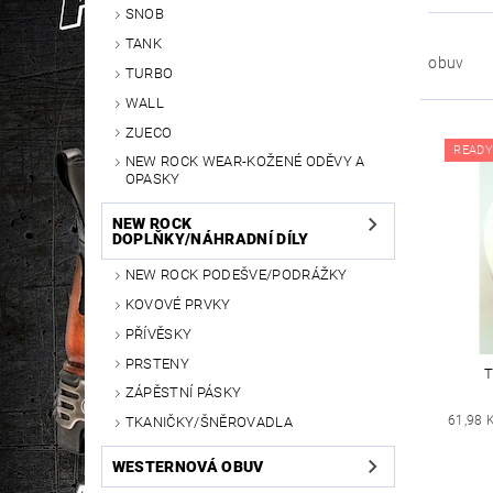
SNOB
TANK
obuv
TURBO
WALL
ZUECO
READY
NEW ROCK WEAR-KOŽENÉ ODĚVY A
OPASKY
NEW ROCK
DOPLŇKY/NÁHRADNÍ DÍLY
NEW ROCK PODEŠVE/PODRÁŽKY
KOVOVÉ PRVKY
PŘÍVĚSKY
PRSTENY
T
ZÁPĚSTNÍ PÁSKY
61,98 
TKANIČKY/ŠNĚROVADLA
WESTERNOVÁ OBUV