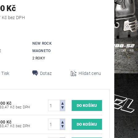
00 Kč
11 983,47 Kč bez DPH
NEW ROCK
E
MAGNETO
2 ROKY
Tisk
Dotaz
Hlídat cenu
500 Kč
11 983,47 Kč bez DPH
500 Kč
11 983,47 Kč bez DPH