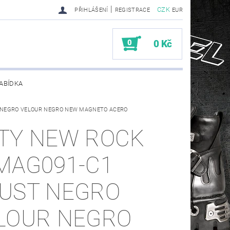
|
CZK
PŘIHLÁŠENÍ
REGISTRACE
EUR
0
0 Kč
ABÍDKA
 NEGRO VELOUR NEGRO NEW MAGNETO ACERO
TY SENDRA-SENDRA HANDMADE BIKER BOOTS
TY NEW ROCK
MAG091-C1
UST NEGRO
LOUR NEGRO