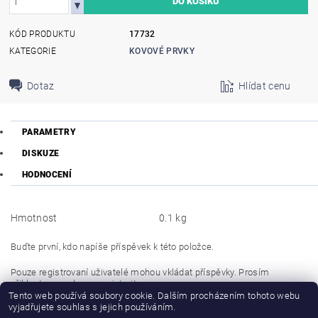
KÓD PRODUKTU
17732
KATEGORIE
KOVOVÉ PRVKY
Dotaz
Hlídat cenu
PARAMETRY
DISKUZE
HODNOCENÍ
Hmotnost
0.1 kg
Buďte první, kdo napíše příspěvek k této položce.
Pouze registrovaní uživatelé mohou vkládat příspěvky. Prosím
přihlaste se
nebo se
registrujte
.
Tento web používá soubory cookie. Dalším procházením tohoto webu
vyjadřujete souhlas s jejich používáním.
Buďte první, kdo napíše příspěvek k této položce.