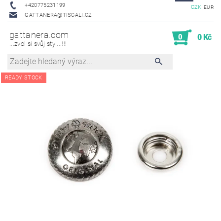
+420775231199
CZK
EUR
GATTANERA@TISCALI.CZ
gattanera.com
0
0 Kč
...zvol si svůj styl...!!!
READY STOCK