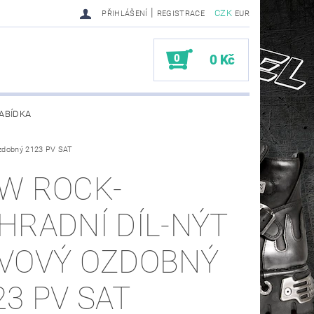
|
CZK
PŘIHLÁŠENÍ
REGISTRACE
EUR
0
0 Kč
ABÍDKA
ozdobný 2123 PV SAT
TY SENDRA-SENDRA HANDMADE BIKER BOOTS
W ROCK-
HRADNÍ DÍL-NÝT
VOVÝ OZDOBNÝ
23 PV SAT