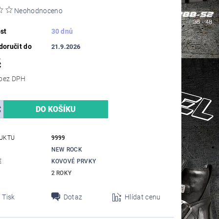
Neohodnoceno
st
30 dnů
oručit do
21.9.2026
č
20,66 Kč bez DPH
UKTU
9999
NEW ROCK
E
KOVOVÉ PRVKY
2 ROKY
Tisk
Dotaz
Hlídat cenu