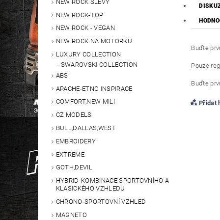
NEW ROCK SLEVY
DISKU
NEW ROCK-TOP
HODNO
NEW ROCK - VEGAN
NEW ROCK NA MOTORKU
Buďte prvn
LUXURY COLLECTION
SWAROVSKI COLLECTION
Pouze reg
ABS
Buďte prvn
APACHE-ETNO INSPIRACE
COMFORT,NEW MILI
Přidat
CZ MODELS
BULL,DALLAS,WEST
EMBROIDERY
EXTREME
GOTH,DEVIL
HYBRID-KOMBINACE SPORTOVNÍHO A
KLASICKÉHO VZHLEDU
CHRONO-SPORTOVNÍ VZHLED
MAGNETO