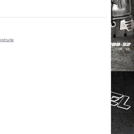
gistrujte
.