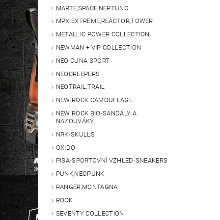
MARTE,SPACE,NEPTUNO
MPX EXTREME,REACTOR,TOWER
METALLIC POWER COLLECTION
NEWMAN + VIP COLLECTION
NEO CUNA SPORT
NEOCREEPERS
NEOTRAIL,TRAIL
NEW ROCK CAMOUFLAGE
NEW ROCK BIO-SANDÁLY A
NAZOUVÁKY
NRK-SKULLS
OXIDO
PISA-SPORTOVNÍ VZHLED-SNEAKERS
PUNK,NEOPUNK
RANGER,MONTAGNA
ROCK
SEVENTY COLLECTION