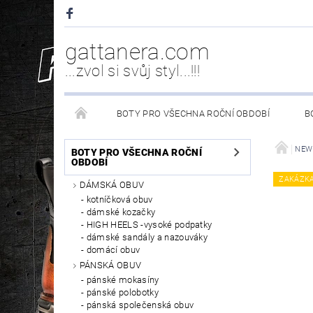
gattanera.com
...zvol si svůj styl...!!!
BOTY PRO VŠECHNA ROČNÍ OBDOBÍ
B
NEW ROCK DOPLŇKY/NÁHRADNÍ DÍLY
WESTER
NEW
BOTY PRO VŠECHNA ROČNÍ
OBDOBÍ
ZAKÁZK
DÁMSKÁ OBUV
PÉČE O OBUV
kotníčková obuv
dámské kozačky
HIGH HEELS -vysoké podpatky
dámské sandály a nazouváky
domácí obuv
PÁNSKÁ OBUV
pánské mokasíny
pánské polobotky
pánská společenská obuv