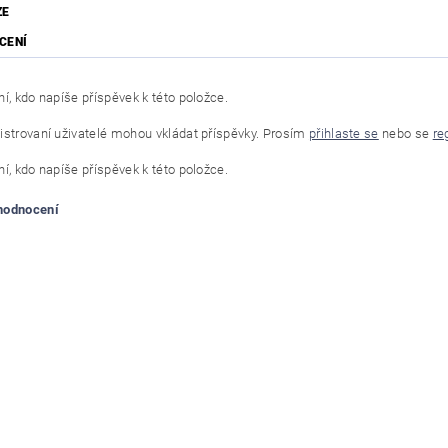
ZE
CENÍ
í, kdo napíše příspěvek k této položce.
istrovaní uživatelé mohou vkládat příspěvky. Prosím
přihlaste se
nebo se
re
í, kdo napíše příspěvek k této položce.
 hodnocení