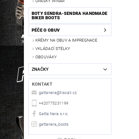
OPASKY WINAR
BOTY SENDRA-SENDRA HANDMADE
BIKER BOOTS
PÉČE O OBUV
KRÉMY NA OBUV A IMPREGNACE
VKLÁDACÍ STÉLKY
OBOUVÁKY
ZNAČKY
KONTAKT
gattanera
@
tiscali.cz
+420775231199
Gatta Nera s.r.o.
gattanera_boots