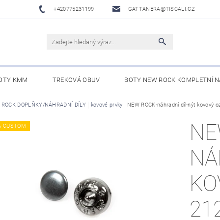
+420775231199
GATTANERA@TISCALI.CZ
OTY KMM
TREKOVÁ OBUV
BOTY NEW ROCK KOMPLETNÍ N
NOVÁ OBUV
 ROCK DOPLŇKY/NÁHRADNÍ DÍLY
WESTERN BELTS /WESTERNOVÉ OPASKY/
kovové prvky
NEW ROCK-náhradní díl-nýt kovový 
BO
NE
A-CUSTOM
NÁ
KO
21