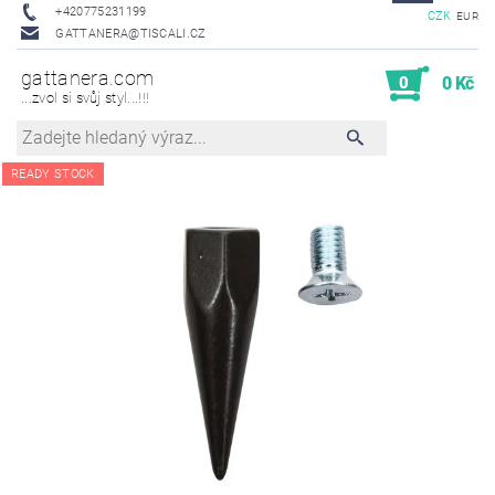
+420775231199
CZK
EUR
GATTANERA@TISCALI.CZ
gattanera.com
0
0 Kč
...zvol si svůj styl...!!!
READY STOCK