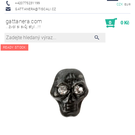
+420775231199
CZK
EUR
GATTANERA@TISCALI.CZ
gattanera.com
0
0 Kč
...zvol si svůj styl...!!!
READY STOCK